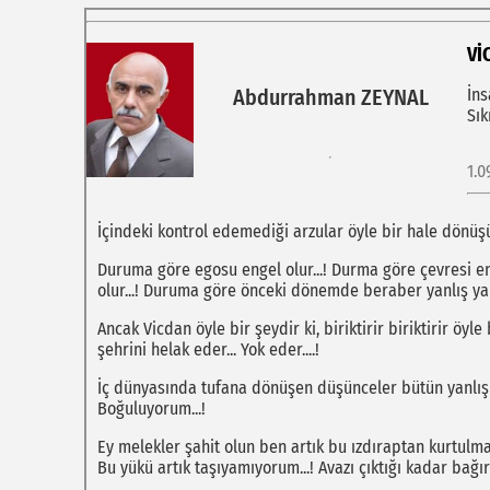
Vİ
İns
Abdurrahman ZEYNAL
Sık
1.0
İçindeki kontrol edemediği arzular öyle bir hale dönüşür
Duruma göre egosu engel olur...! Durma göre çevresi eng
olur...! Duruma göre önceki dönemde beraber yanlış yapt
Ancak Vicdan öyle bir şeydir ki, biriktirir biriktirir öyle
şehrini helak eder... Yok eder....!
İç dünyasında tufana dönüşen düşünceler bütün yanlışlar
Boğuluyorum...!
Ey melekler şahit olun ben artık bu ızdıraptan kurtulmak
Bu yükü artık taşıyamıyorum...! Avazı çıktığı kadar bağırı