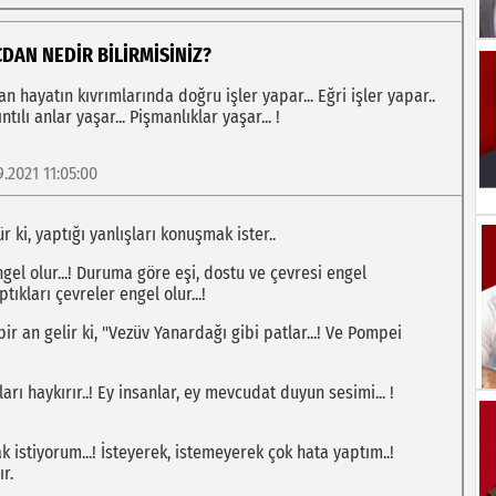
CDAN NEDİR BİLİRMİSİNİZ?
an hayatın kıvrımlarında doğru işler yapar... Eğri işler yapar..
ıntılı anlar yaşar... Pişmanlıklar yaşar... !
9.2021 11:05:00
 ki, yaptığı yanlışları konuşmak ister..
el olur...! Duruma göre eşi, dostu ve çevresi engel
ıkları çevreler engel olur...!
 bir an gelir ki, "Vezüv Yanardağı gibi patlar...! Ve Pompei
ı haykırır..! Ey insanlar, ey mevcudat duyun sesimi... !
 istiyorum...! İsteyerek, istemeyerek çok hata yaptım..!
r.