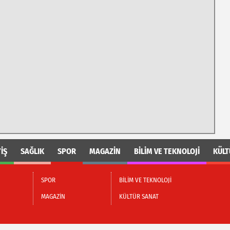
İŞ
SAĞLIK
SPOR
MAGAZİN
BİLİM VE TEKNOLOJİ
KÜLT
SPOR
BİLİM VE TEKNOLOJİ
MAGAZİN
KÜLTÜR SANAT