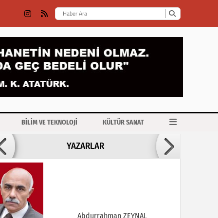
BİLİM VE TEKNOLOJİ
KÜLTÜR SANAT
Abdurrahman ZEYNAL
YAZARLAR
VİCDAN NEDİR BİLİRMİSİNİZ?
Adil HACIÖMEROĞLU