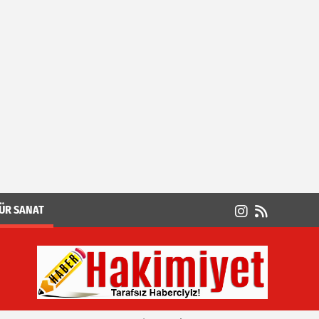
Kadir SABUNCUOĞLU
CEMAL AGA MAAŞI NE YAPARDI?
M. Necati GÜNGÖR
Sular tersine akmaz
ÜR SANAT
MERYEM AKIN
UMUTLARIN YÜKSELİŞİ