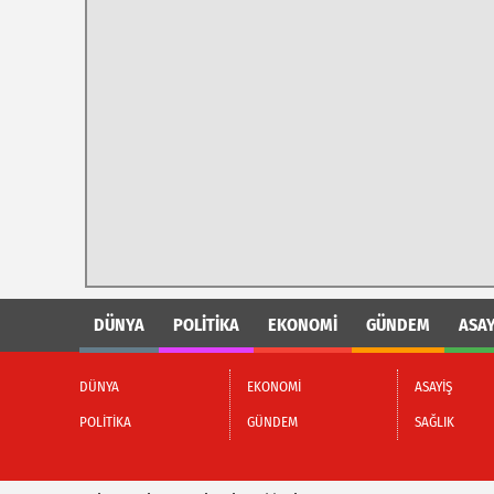
DÜNYA
POLİTİKA
EKONOMİ
GÜNDEM
ASAY
DÜNYA
EKONOMİ
ASAYİŞ
POLİTİKA
GÜNDEM
SAĞLIK