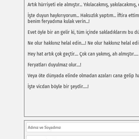
Artık hürriyeti ele almıştır... Yıkılacakmış, yakılacakmış
İşte duyun haykırıyorum... Haksızlık yaptım... İftira ettim
benim feryadıma kulak verin...!
Evet öyle bir an gelir ki, tüm içinde sakladıklarını bu d
Ne olur hakkınız helal edin....! Ne olur hakkınız helal edi
Hey hat artık çok geçtir.... Çok can yakmış, ah almıştır.....
Feryatları duyulmaz olur....!
Veya öte dünyada elinde olmadan azaları cana gelip hay
İşte vicdan böyle bir şeydir.....!