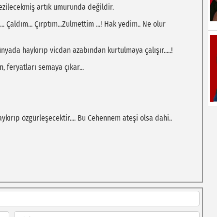
, ezilecekmiş artık umurunda değildir.
... Çaldım... Çırptım...Zulmettim ...! Hak yedim.. Ne olur
ünyada haykırıp vicdan azabından kurtulmaya çalışır.....!
n, feryatları semaya çıkar...
kırıp özgürleşecektir.... Bu Cehennem ateşi olsa dahi..