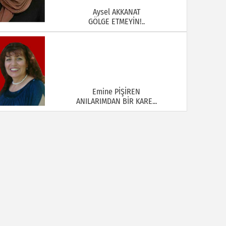
Emine PİŞİREN
ANILARIMDAN BİR KARE...
Engin ÖDER
Fenerbahçe’de Fiziki ve Psikolojik çöküş
Enver GÜLER
Pasinler Kaplıcaları Bir nevi bölgenin altın
madeni...