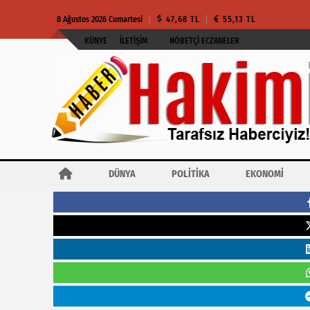
8 Ağustos 2026 Cumartesi
47,68 TL
55,13 TL
KÜNYE
İLETIŞIM
NÖBETÇI ECZANELER
DÜNYA
POLİTİKA
EKONOMİ