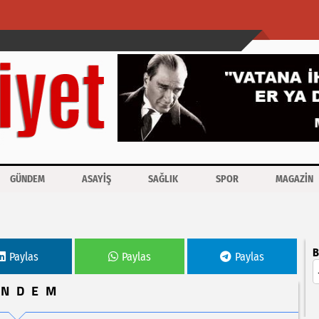
GÜNDEM
ASAYİŞ
SAĞLIK
SPOR
MAGAZİN
acak
B
Paylas
Paylas
Paylas
ÜNDEM