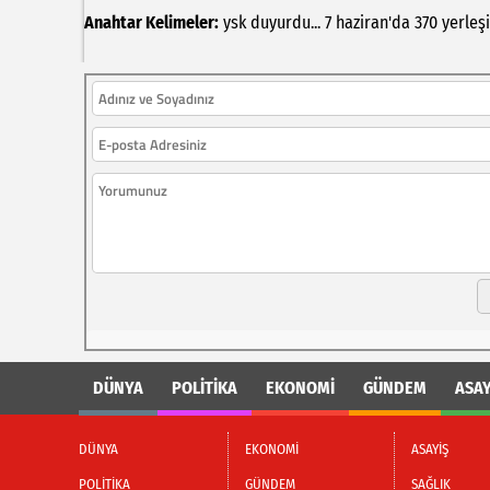
Anahtar Kelimeler:
ysk
duyurdu...
7
haziran'da
370
yerleş
DÜNYA
POLİTİKA
EKONOMİ
GÜNDEM
ASAY
DÜNYA
EKONOMİ
ASAYİŞ
POLİTİKA
GÜNDEM
SAĞLIK