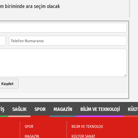
im
biriminde
ara
seçim
olacak
Kaydet
İŞ
SAĞLIK
SPOR
MAGAZİN
BİLİM VE TEKNOLOJİ
KÜLT
SPOR
BİLİM VE TEKNOLOJİ
MAGAZİN
KÜLTÜR SANAT