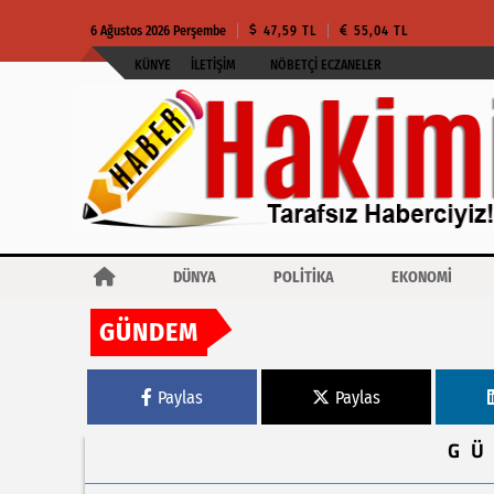
6 Ağustos 2026 Perşembe
47,59 TL
55,04 TL
KÜNYE
İLETIŞIM
NÖBETÇI ECZANELER
DÜNYA
POLİTİKA
EKONOMİ
GÜNDEM
Haberler
YSK duyurdu... 7 Haziran'da 370 yerleşim biriminde ara seçim ol
Paylas
Paylas
G