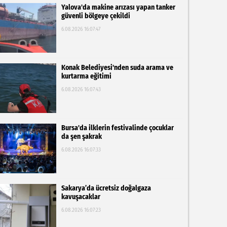
Yalova'da makine arızası yapan tanker
güvenli bölgeye çekildi
6.08.2026 16:07:47
Konak Belediyesi'nden suda arama ve
kurtarma eğitimi
6.08.2026 16:07:43
Bursa'da ilklerin festivalinde çocuklar
da şen şakrak
6.08.2026 16:07:33
Sakarya’da ücretsiz doğalgaza
kavuşacaklar
6.08.2026 16:07:23