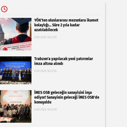
YÖK'ten uluslararası mezunlara ikamet
kolaylığı... Süre 2 yıla kadar
uzatılabilecek
6.08.2026 16:23:05
Trabzon'a yapılacak yeni yatırımlar
imza altına alındı
6.08.2026 16:22:56
İMES OSB geleceğin sanayisini inşa
ediyor! Sanayinin geleceği İMES OSB'de
konuşuldu
6.08.2026 16:22:50