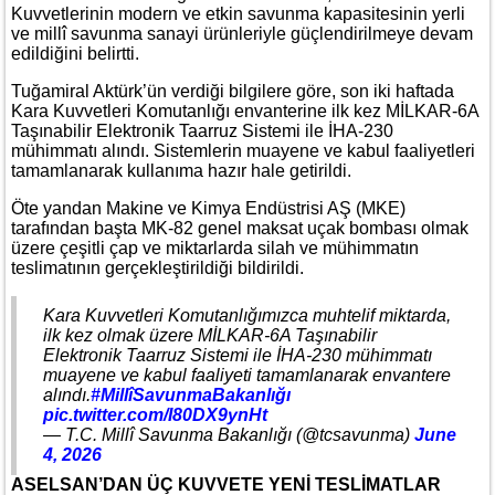
Kuvvetlerinin modern ve etkin savunma kapasitesinin yerli
ve millî savunma sanayi ürünleriyle güçlendirilmeye devam
edildiğini belirtti.
Tuğamiral Aktürk’ün verdiği bilgilere göre, son iki haftada
Kara Kuvvetleri Komutanlığı envanterine ilk kez MİLKAR-6A
Taşınabilir Elektronik Taarruz Sistemi ile İHA-230
mühimmatı alındı. Sistemlerin muayene ve kabul faaliyetleri
tamamlanarak kullanıma hazır hale getirildi.
Öte yandan Makine ve Kimya Endüstrisi AŞ (MKE)
tarafından başta MK-82 genel maksat uçak bombası olmak
üzere çeşitli çap ve miktarlarda silah ve mühimmatın
teslimatının gerçekleştirildiği bildirildi.
Kara Kuvvetleri Komutanlığımızca muhtelif miktarda,
ilk kez olmak üzere MİLKAR-6A Taşınabilir
Elektronik Taarruz Sistemi ile İHA-230 mühimmatı
muayene ve kabul faaliyeti tamamlanarak envantere
alındı.
#MillîSavunmaBakanlığı
pic.twitter.com/I80DX9ynHt
— T.C. Millî Savunma Bakanlığı (@tcsavunma)
June
4, 2026
ASELSAN’DAN ÜÇ KUVVETE YENİ TESLİMATLAR