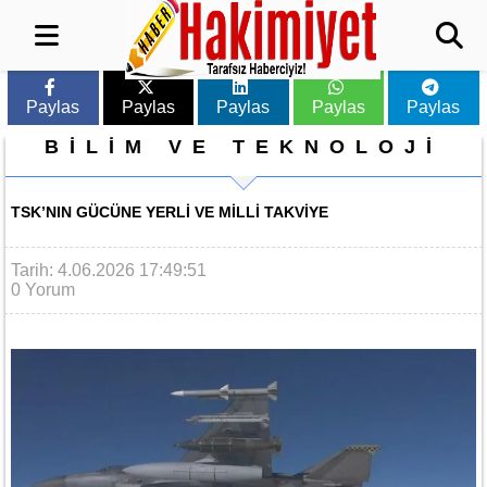
Paylas
Paylas
Paylas
Paylas
Paylas
BİLİM VE TEKNOLOJİ
TSK’NIN GÜCÜNE YERLI VE MILLI TAKVIYE
Tarih: 4.06.2026 17:49:51
0 Yorum