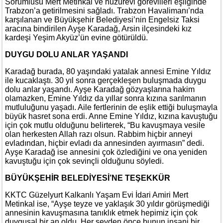
Sorumlusu Mert Metinkal ve huzurevi görevlileri eşliğinde
Trabzon’a getirilmesini sağladı. Trabzon Havalimanı’nda
karşılanan ve Büyükşehir Belediyesi’nin Engelsiz Taksi
aracına bindirilen Ayşe Karadağ, Arsin ilçesindeki kız
kardeşi Yeşim Akyüz’ün evine götürüldü.
DUYGU DOLU ANLAR YAŞANDI
Karadağ burada, 80 yaşındaki yatalak annesi Emine Yıldız
ile kucaklaştı. 30 yıl sonra gerçekleşen buluşmada duygu
dolu anlar yaşandı. Ayşe Karadağ gözyaşlarına hakim
olamazken, Emine Yıldız da yıllar sonra kızına sarılmanın
mutluluğunu yaşadı. Aile fertlerinin de eşlik ettiği buluşmayla
büyük hasret sona erdi. Anne Emine Yıldız, kızına kavuştuğu
için çok mutlu olduğunu belirterek, “Bu kavuşmaya vesile
olan herkesten Allah razı olsun. Rabbim hiçbir anneyi
evladından, hiçbir evladı da annesinden ayırmasın” dedi.
Ayşe Karadağ ise annesini çok özlediğini ve ona yeniden
kavuştuğu için çok sevinçli olduğunu söyledi.
BÜYÜKŞEHİR BELEDİYESİ’NE TEŞEKKÜR
KKTC Güzelyurt Kalkanlı Yaşam Evi İdari Amiri Mert
Metinkal ise, “Ayşe teyze ve yaklaşık 30 yıldır görüşmediği
annesinin kavuşmasına tanıklık etmek hepimiz için çok
duygusal bir an oldu. Her şeyden önce bunun insani bir