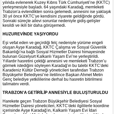
yılında evlenerek Kuzey Kıbrıs Türk Cumhuriyeti’ne (KKTC)
yerleşmesiyle başladı. 64 yaşındaki Karadağ, memleketi
Trabzon'a evlendikten sonra gelemedi, annesini ise yaklaşık
30 yıl önce KKTC'ye kendisini ziyarete geldiğinde gördü.
Sonraki süreçte ailevi sorunlar nedeniyle gidiş-gelişler
kesildi ve ikili bir daha görüşemedi.
HUZUREVİNDE YAŞIYORDU
Eşi vefat eden ve geçirdiği felç nedeniyle yürüme engeli
oluşan Ayşe Karadağ, KKTC Çalışma ve Sosyal Güvenlik
Bakanlığı’na bağlı Sosyal Hizmetler Dairesi himayesinde
bulunan Güzelyurt Kalkanlı Yaşam Evi’ne yerleştirildi.
Yıllardır hasretini çektiği annesini ve memleketi Trabzon’u
görmek istediğini söyleyen Karadağ'ın bu talebi KKTC'deki
Karadeniz Kültür Derneği yöneticileri tarafından Trabzon
Büyükşehir Belediyesi’ne iletilince Başkan Ahmet Metin
Genç belediye yetkililerine derhal bu hasretin bitirilmesi
talimatını verdi.
TRABZON'A GETİRİLİP ANNESİYLE BULUŞTURULDU
Harekete geçen Trabzon Büyükşehir Belediyesi Sosyal
Hizmetler Dairesi yöneticileri, KKTC'deki ilgililerle koordine
içerisinde Ayşe Karadağ'ın, Kalkanlı Yaşam Evi İdari