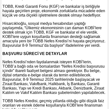
TOBB, Kredi Garanti Fonu (KGF) ve bankalar iş birliğiyle
hayata geçirilen proje, ekonomik zorluklarla mücadele eden
küçük ve orta ölçekli işletmelere destek olmayı hedefliyor.
Hisarcıklıoğlu, sosyal medya hesabından yaptığı
paylaşımda, “Ülkemiz ekonomisinin can damarı KOBİ’lere
destek olmak için TOBB, KGF ve bankalar el ele verdik.
KOBİ’lere uygun koşullarda finansman desteği sağlamak
amacıyla yeni bir TOBB Nefes Kredisi’ni hayata geçiriyoruz.
Başvurular 8-9 Temmuz’da başlıyor” ifadelerine yer verdi.
BAŞVURU SÜRECİ VE DETAYLAR
Nefes Kredisi’nden faydalanmak isteyen KOBİ’lerin,
TOBB’a bağlı oda ve borsalardan “Nefes Kredisi başvurusu
içindir” ibareli faaliyet belgesi alması gerekiyor. Bu belge,
dijital ortamda e-belge olarak da temin edilebilecek.
Başvurular, 8-9 Temmuz 2025 tarihlerinde başlayacak ve
Ziraat Bankası, Vakıfbank, Halkbank, İş Bankası, Garanti
Bankası, Yapı ve Kredi Bankası, Akbank, Denizbank, Ziraat
Katılım ve Vakıf Katılım Bankası şubelerinden yapılabilecek.
TOBB Nefes Kredisi, geçmiş yıllarda olduğu gibi düşük faiz
oranları ve esnek ödeme koşullarıyla KOBİ’lere finansman