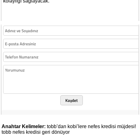
kolaylığı sağlayacak.
Kaydet
Anahtar Kelimeler:
tobb’dan
kobi’lere
nefes
kredisi
müjdesi!
tobb
nefes
kredisi
geri
dönüyor