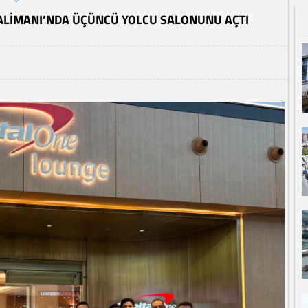
VALIMANI’NDA ÜÇÜNCÜ YOLCU SALONUNU AÇTI