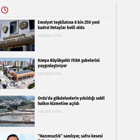
Emniyet teşkilatına 6 bin 250 yeni
kadro! Detaylar belli oldu
9.08.2026 13:17:50
Konya Büyükşehir FERA şubelerini
yaygınlaştırıyor
9.08.2026 13:17:42
Ordu’da gökdelenlerin yıkıldığı sahil
halkın hizmetine açıldı
9.08.2026 13:17:34
“Hazımsızlık” sanılıyor, safra kesesi