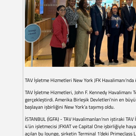
TAV İşletme Hizmetleri New York JFK Havalimanı’nda 
TAV İşletme Hizmetleri, John F. Kennedy Havalimanı Te
gerçekleştirdi. Amerika Birleşik Devletleri’nin en büy
başlayan işbirliğini New York’a taşımış oldu.
İSTANBUL (İGFA) - TAV Havalimanları’nın iştiraki TAV
4’ün işletmecisi JFKIAT ve Capital One işbirliğiyle hay
açılan bu lounge, şirketin Terminal 1’deki Primeclass