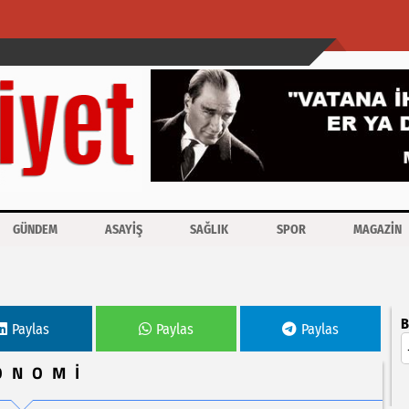
GÜNDEM
ASAYİŞ
SAĞLIK
SPOR
MAGAZİN
cu salonunu açtı
B
Paylas
Paylas
Paylas
ONOMİ