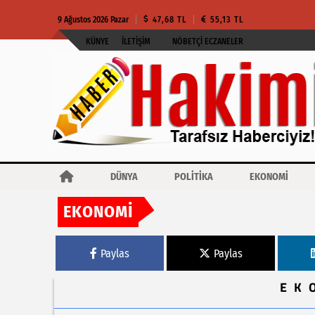
9 Ağustos 2026 Pazar
47,68 TL
55,13 TL
KÜNYE
İLETIŞIM
NÖBETÇI ECZANELER
DÜNYA
POLİTİKA
EKONOMİ
EKONOMİ
Haberler
TAV İşletme Hizmetleri New York JFK Havalimanı’nda üçüncü yol
Paylas
Paylas
EK