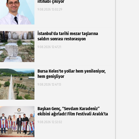
iltihabı çıkıyor
9.08.2026 13:02:29
İstanbul'da tarihi mezar taşlarına
saldırı sonrası restorasyon
9.08.2026 12:47:21
Bursa Keles'te yollar hem yenileniyor,
hem genişliyor
9.08.2026 12:47:13
Başkan Genç, “Sevdam Karadeniz”
ekibini ağırladı! Film Festivali Aralık’ta
9.08.2026 12:32:02