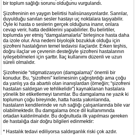
bir toplum sağlığı sorunu olduğunu vurgulandı.
Şizofreninin en yaygın belirtisi halisünasyonlardır. Sanrılar,
duyulduğu sanılan sesler hastayı uç noktalara taşıyabilir.
Öyle ki hasta o seslerin gerçek olduğuna inanır, onlara
cevap verir, hatta dediklerini yapabilirler. Bu belirtiler,
toplumda yer etmiş “damgalamalarla” birleşince hasta daha
da izole olur. Ana nedeni biyolojik bozukluk olduğu için
şizofreni hastalığının temel tedavisi ilaçlardır. Erken teşhis,
doğru ilaçlar ve çevrenin desteğiyle şizofreni hastalarının
iyileşebilmeleri için şarttır. İlaç kullanımı düzenli ve uzun
süreli olmalıdır.
Şizofrenide “stigmatizasyon (damgalama)” önemli bir
konudur. Bu, “şizofreni” kelimesinin çağrıştırdığı ama çoğu
da yanlış ya da abartılı olan inanışlardan (örneğin; “şizofreni
hastaları saldırgan ve tehlikelidir”) kaynaklanan hastalara
yönelik bir etiketlemeyi tanımlar. Bu damgalama ne yazık ki
toplumun çoğu bireyinde, hatta hasta yakınlarında,
hastaların kendilerinde ve ruh sağlığı çalışanlarında bile var
olabilmektedir. Bu damgalama önce dil kullanımında
ortadan kaldırılmalıdır. Bu doğrultuda ilk yapılması gereken
de hastalığa dair doğru bilgileri edinmektir:
* Hastalık tedavi ediliyorsa saldırganlık riski çok azdır.