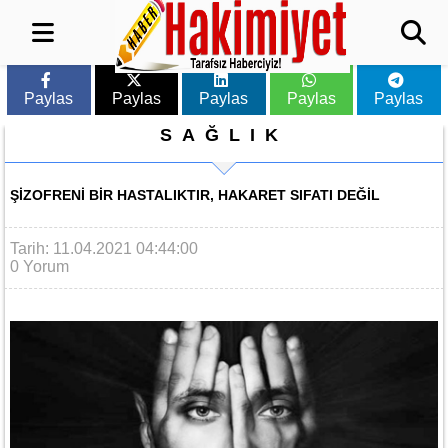
Paylas
Paylas
Paylas
Paylas
Paylas
SAĞLIK
ŞİZOFRENİ BİR HASTALIKTIR, HAKARET SIFATI DEĞİL
Tarih: 11.04.2021 04:44:00
0 Yorum