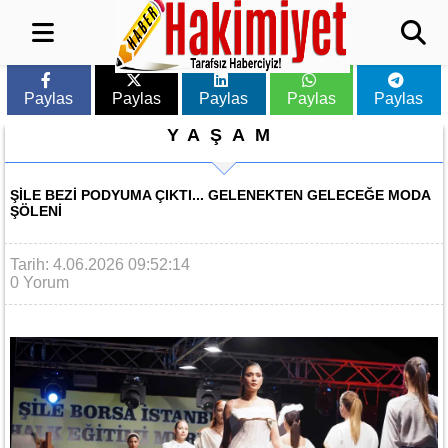
Paylas
Paylas
Paylas
Paylas
Paylas
YAŞAM
ŞILE BEZI PODYUMA ÇIKTI... GELENEKTEN GELECEĞE MODA
ŞÖLENI
Tarih: 4.06.2026 09:52:14
0 Yorum