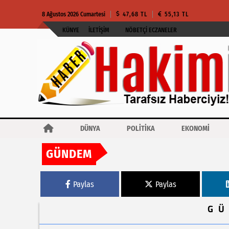
8 Ağustos 2026 Cumartesi
47,68 TL
55,13 TL
KÜNYE
İLETIŞIM
NÖBETÇI ECZANELER
DÜNYA
POLİTİKA
EKONOMİ
GÜNDEM
Haberler
SASKİ 24 saat kaçak avında!
Paylas
Paylas
G