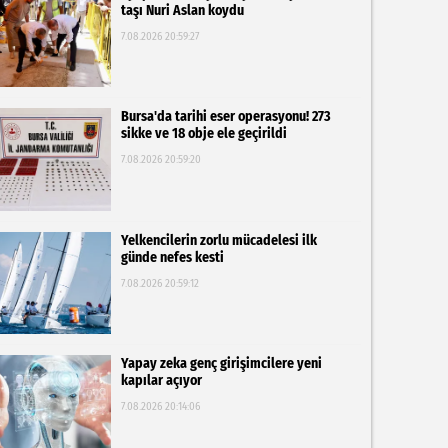
taşı Nuri Aslan koydu
7.08.2026 20:59:27
Bursa'da tarihi eser operasyonu! 273
sikke ve 18 obje ele geçirildi
7.08.2026 20:59:20
Yelkencilerin zorlu mücadelesi ilk
günde nefes kesti
7.08.2026 20:59:12
Yapay zeka genç girişimcilere yeni
kapılar açıyor
7.08.2026 20:14:06