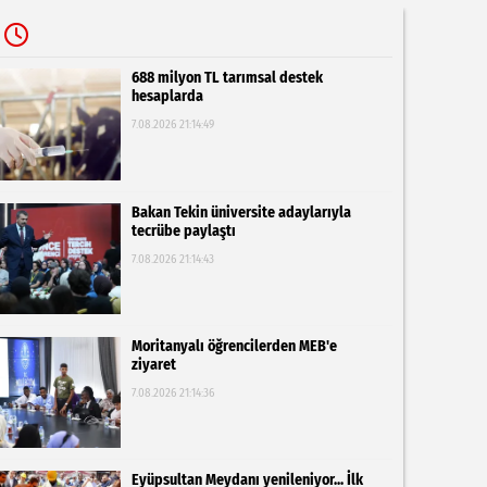
688 milyon TL tarımsal destek
hesaplarda
7.08.2026 21:14:49
Bakan Tekin üniversite adaylarıyla
tecrübe paylaştı
7.08.2026 21:14:43
Moritanyalı öğrencilerden MEB'e
ziyaret
7.08.2026 21:14:36
Eyüpsultan Meydanı yenileniyor... İlk