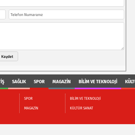
Kaydet
İŞ
SAĞLIK
SPOR
MAGAZİN
BİLİM VE TEKNOLOJİ
KÜLT
SPOR
BİLİM VE TEKNOLOJİ
MAGAZİN
KÜLTÜR SANAT