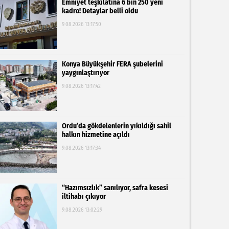
Emniyet teşkilatına 6 bin 250 yeni
kadro! Detaylar belli oldu
9.08.2026 13:17:50
Konya Büyükşehir FERA şubelerini
yaygınlaştırıyor
9.08.2026 13:17:42
Ordu’da gökdelenlerin yıkıldığı sahil
halkın hizmetine açıldı
9.08.2026 13:17:34
“Hazımsızlık” sanılıyor, safra kesesi
iltihabı çıkıyor
9.08.2026 13:02:29