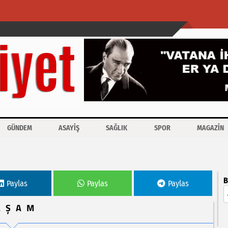
GÜNDEM
ASAYİŞ
SAĞLIK
SPOR
MAGAZİN
lacak
B
Paylas
Paylas
Paylas
AŞAM