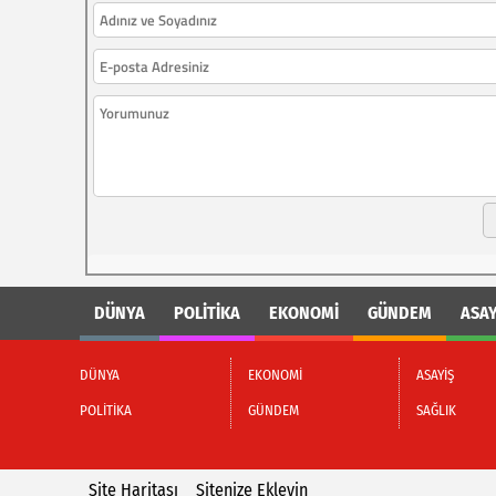
DÜNYA
POLİTİKA
EKONOMİ
GÜNDEM
ASAY
DÜNYA
EKONOMİ
ASAYİŞ
POLİTİKA
GÜNDEM
SAĞLIK
Site Haritası
Sitenize Ekleyin