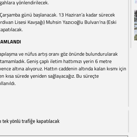
gahlara yönlendirilecek.
n Çarşamba günü başlanacak. 13 Haziran’a kadar sürecek
rdivan Lisesi Kavşağı) Muhsin Yazıcıoğlu Bulvarı’na (Eski
apatılacak.
AMAMLANDI
apılaşma ve nüfus artış oranı göz önünde bulundurularak
 tamamladık. Geniş çaplı iletim hattımızı yerin 6 metre
vence altına alıyoruz. Hattın caddenin altında kalan kısmı için
nı en kısa sürede yeniden sağlayacağız. Bu süreçte
lanıldı.
ı
tek
yönlü
trafiğe
kapatılacak