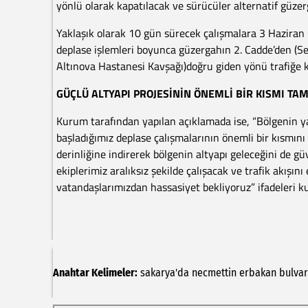
yönlü olarak kapatılacak ve sürücüler alternatif güzer
Yaklaşık olarak 10 gün sürecek çalışmalara 3 Hazira
deplase işlemleri boyunca güzergahın 2. Cadde’den (Se
Altınova Hastanesi Kavşağı)doğru giden yönü trafiğe k
GÜÇLÜ ALTYAPI PROJESİNİN ÖNEMLİ BİR KISMI T
Kurum tarafından yapılan açıklamada ise, “Bölgenin y
başladığımız deplase çalışmalarının önemli bir kısmını
derinliğine indirerek bölgenin altyapı geleceğini de gü
ekiplerimiz aralıksız şekilde çalışacak ve trafik akışı
vatandaşlarımızdan hassasiyet bekliyoruz” ifadeleri kul
Anahtar Kelimeler:
sakarya'da
necmettin
erbakan
bulvar