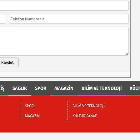
Kaydet
İŞ
SAĞLIK
SPOR
MAGAZİN
BİLİM VE TEKNOLOJİ
KÜLT
SPOR
BİLİM VE TEKNOLOJİ
MAGAZİN
KÜLTÜR SANAT