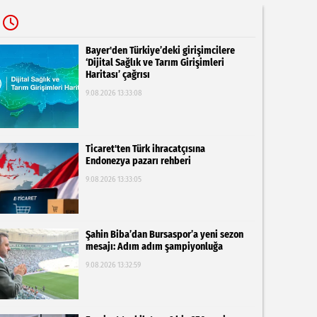
Bayer'den Türkiye’deki girişimcilere
‘Dijital Sağlık ve Tarım Girişimleri
Haritası’ çağrısı
9.08.2026 13:33:08
Ticaret'ten Türk ihracatçısına
Endonezya pazarı rehberi
9.08.2026 13:33:05
Şahin Biba’dan Bursaspor’a yeni sezon
mesajı: Adım adım şampiyonluğa
9.08.2026 13:32:59