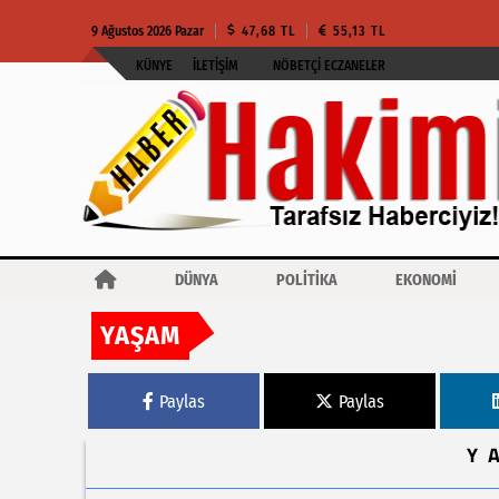
9 Ağustos 2026 Pazar
47,68 TL
55,13 TL
KÜNYE
İLETIŞIM
NÖBETÇI ECZANELER
DÜNYA
POLİTİKA
EKONOMİ
YAŞAM
Haberler
Sakarya'da Necmettin Erbakan Bulvarı tek yönlü trafiğe kapatı
Paylas
Paylas
Y