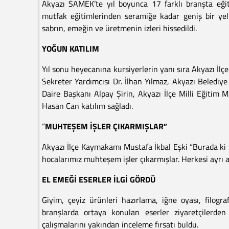
Akyazı SAMEK’te yıl boyunca 17 farklı branşta eğiti
mutfak eğitimlerinden seramiğe kadar geniş bir yel
sabrın, emeğin ve üretmenin izleri hissedildi.
YOĞUN KATILIM
Yıl sonu heyecanına kursiyerlerin yanı sıra Akyazı İl
Sekreter Yardımcısı Dr. İlhan Yılmaz, Akyazı Belediy
Daire Başkanı Alpay Şirin, Akyazı İlçe Milli Eğitim
Hasan Can katılım sağladı.
“
MUHTEŞEM İŞLER ÇIKARMIŞLAR”
Akyazı İlçe Kaymakamı Mustafa İkbal Eşki “Burada ki 
hocalarımız muhteşem işler çıkarmışlar. Herkesi ayrı a
EL EMEĞİ ESERLER İLGİ GÖRDÜ
Giyim, çeyiz ürünleri hazırlama, iğne oyası, filogra
branşlarda ortaya konulan eserler ziyaretçilerden i
çalışmalarını yakından inceleme fırsatı buldu.