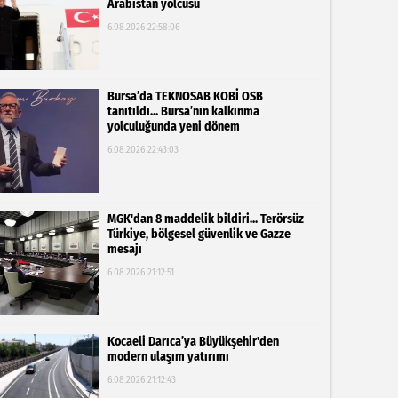
Arabistan yolcusu
6.08.2026 22:58:06
Bursa’da TEKNOSAB KOBİ OSB
tanıtıldı... Bursa’nın kalkınma
yolculuğunda yeni dönem
6.08.2026 22:43:03
MGK'dan 8 maddelik bildiri... Terörsüz
Türkiye, bölgesel güvenlik ve Gazze
mesajı
6.08.2026 21:12:51
Kocaeli Darıca’ya Büyükşehir'den
modern ulaşım yatırımı
6.08.2026 21:12:43