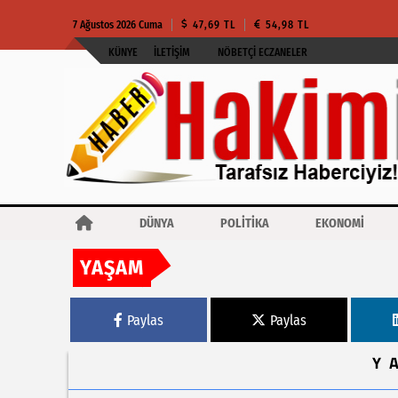
7 Ağustos 2026 Cuma
47,69 TL
54,98 TL
KÜNYE
İLETIŞIM
NÖBETÇI ECZANELER
DÜNYA
POLİTİKA
EKONOMİ
YAŞAM
Haberler
Sakarya'da bir yıllık emek sergiye dönüştü
Paylas
Paylas
Y