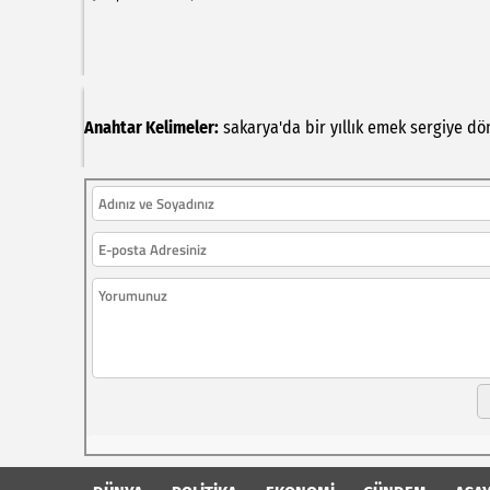
Anahtar Kelimeler:
sakarya'da
bir
yıllık
emek
sergiye
dö