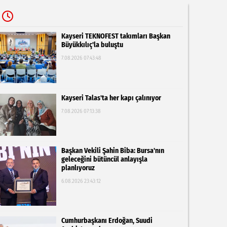
Kayseri TEKNOFEST takımları Başkan
Büyükkılıç'la buluştu
7.08.2026 07:43:48
Kayseri Talas'ta her kapı çalınıyor
7.08.2026 07:13:38
Başkan Vekili Şahin Biba: Bursa'nın
geleceğini bütüncül anlayışla
planlıyoruz
6.08.2026 23:43:12
Cumhurbaşkanı Erdoğan, Suudi