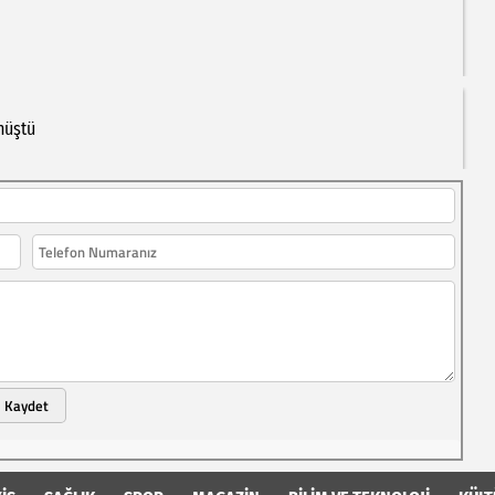
nüştü
Kaydet