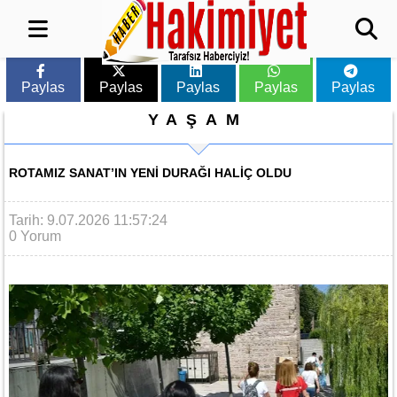
Paylas
Paylas
Paylas
Paylas
Paylas
YAŞAM
ROTAMIZ SANAT’IN YENI DURAĞI HALIÇ OLDU
Tarih: 9.07.2026 11:57:24
0 Yorum