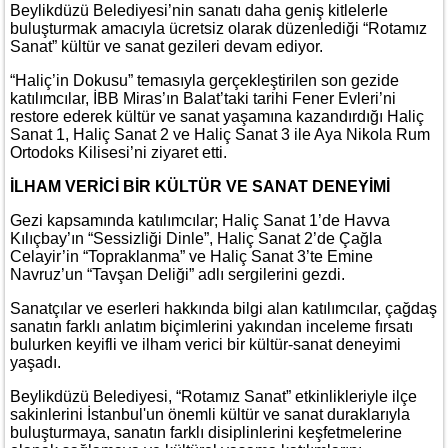
Beylikdüzü Belediyesi’nin sanatı daha geniş kitlelerle
buluşturmak amacıyla ücretsiz olarak düzenlediği “Rotamız
Sanat” kültür ve sanat gezileri devam ediyor.
“Haliç’in Dokusu” temasıyla gerçekleştirilen son gezide
katılımcılar, İBB Miras’ın Balat’taki tarihi Fener Evleri’ni
restore ederek kültür ve sanat yaşamına kazandırdığı Haliç
Sanat 1, Haliç Sanat 2 ve Haliç Sanat 3 ile Aya Nikola Rum
Ortodoks Kilisesi’ni ziyaret etti.
İLHAM VERİCİ BİR KÜLTÜR VE SANAT DENEYİMİ
Gezi kapsamında katılımcılar; Haliç Sanat 1’de Havva
Kılıçbay’ın “Sessizliği Dinle”, Haliç Sanat 2’de Çağla
Celayir’in “Topraklanma” ve Haliç Sanat 3’te Emine
Navruz’un “Tavşan Deliği” adlı sergilerini gezdi.
Sanatçılar ve eserleri hakkında bilgi alan katılımcılar, çağdaş
sanatın farklı anlatım biçimlerini yakından inceleme fırsatı
bulurken keyifli ve ilham verici bir kültür-sanat deneyimi
yaşadı.
Beylikdüzü Belediyesi, “Rotamız Sanat” etkinlikleriyle ilçe
sakinlerini İstanbul'un önemli kültür ve sanat duraklarıyla
buluşturmaya, sanatın farklı disiplinlerini keşfetmelerine