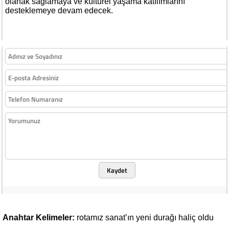
olanak sağlamaya ve kültürel yaşama katılımlarını
desteklemeye devam edecek.
Kaydet
Anahtar Kelimeler:
rotamız
sanat’ın
yeni
durağı
haliç
oldu