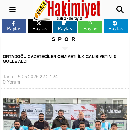
Paylas
Paylas
Paylas
Paylas
Paylas
SPOR
ORTADOĞU GAZETECILER CEMIYETI ILK GALIBIYETINI 6
GOLLE ALDI
Tarih: 15.05.2026 22:27:24
0 Yorum