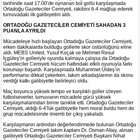
tarihinde saat 17.00’de oynanan bol gollü karşılaşmada
Ortadoğu Gazeteciler Cemiyeti, rakibini 6-4 mağlup ederek
turnuvadaki ilk galibiyetini aldı.
ORTADOĞU GAZETECİLER CEMİYETİ SAHADAN 3
PUANLA AYRILDI
Mücadeleye hızlı başlayan Ortadoğu Gazeteciler Cemiyeti,
erken dakikalarda bulduğu gollerle skor üstünlüğünü eline
aldı. MEBS United, Yusuf Koçak ve Mehmet Resul
İçgüleş’in golleriyle oyunda kalmaya çalışsa da Ortadoğu
Gazeteciler Cemiyeti hücum hattındaki etkili oyunuyla farkı
korumayı başardı. Karşılaşmada Muhammet Üldeş’in
performansı dikkat çekerken, takım arkadaşlarının da skora
verdiği katkı galibiyette belirleyici oldu.
Maç boyunca yüksek tempo ve karşılıklı goller izleyen
futbolseverler, turnuvanın mücadele gücü yüksek
karşılaşmalarından birine tanıklık etti. Ortadoğu Gazeteciler
Cemiyeti, aldığı 6-4’lük galibiyetle hem moral buldu hem de
grup mücadelesinde önemli bir çıkış yakaladı.
Karşılaşmanın ardından değerlendirmede bulunan Ortadoğu
Gazeteciler Cemiyeti takım kaptanı Dr. Osman Altay, alınan
galibiyeti Ortadoğu Gazeteciler Cemiyeti Başkanı Nihat