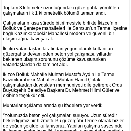
Toplam 3 kilometre uzunluğundaki güzergahta yürütülen
çalışmaların ilk 1 kilometrelik bölümü tamamlandı.
Çalışmaların kısa sürede bitirilmesiyle birlikte İkizce’nin
Bolluk ve Şentepe mahalleleri ile Samsun’un Terme ilçesine
bağlı Kazımkarabekir Mahallesi modern ve güvenli bir
ulaşım ağına kavuşacak.
İki ilin vatandaşları tarafından yoğun olarak kullanılan
güzergahta devam eden beton yol çalışması, yıllardır
beklenen ulaşım sorununu çözüme kavuştururken
vatandaşlardan da tam not aldı.
İkizce Bolluk Mahalle Muhtarı Mustafa Aydın ile Terme
Kazımkarabekir Mahallesi Muhtarı Hamit Çolak,
çalışmalardan duydukları memnuniyeti dile getirerek Ordu
Büyükşehir Belediye Başkanı Dr. Mehmet Hilmi Güler ve
ekibine teşekkür etti.
Muhtarlar açıklamalarında şu ifadelere yer verdi:
“Yolumuzda beton yol çalışmaları sürüyor. Uzun süredir
beklediğimiz bir hizmetti. Bu güzergâhı Terme olarak bizler
de yoğun şekilde kullanıyoruz. Yapılan çalışma sayesinde