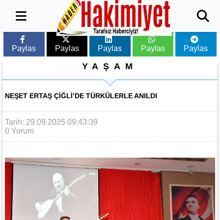
Paylas
Paylas
Paylas
Paylas
Paylas
YAŞAM
NEŞET ERTAŞ ÇIĞLI’DE TÜRKÜLERLE ANILDI
Tarih: 29.09.2025 09:43:39
0 Yorum