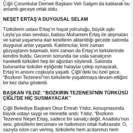
Çiğli Çorumlular Dernek Başkanı Veli Salgım da katılarak bu
anlamlı geceye ortak oldu.
NEŞET ERTAŞ’A DUYGUSAL SELAM
Türkülerin ustası Ertaş’ın hayat yolculuğu, büyük aşkı
Leyla’ya olan sevdası, babası Muharrem Ertaş ile atışmaları
ve sanat yaşamına dair kesitlerin aktarıldığı gecede salonda
duygusal anlar yaşandı. Katılımcılar, kimi zaman
gözyaşlarını tutamadı, kimi zaman da Ertaş’ın türkülerinde
kendini buldu. Gecenin sonunda ise usta sanatçının
hareketli türküleri hep bir ağızdan söylendi. Salonda
bulunanlar türküler eşliğinde halaylar çekip oynayarak,
Ertaş’ın anısını coşkuyla yaşattı. Çiğli’deki bu özel gece,
“Bozkırın Tezenesi”nin türkülerle yaşatılmaya devam ettiğini
bir kez daha gösterdi.
BAŞKAN YILDIZ: “BOZKIRIN TEZENESİ’NİN TÜRKÜSÜ
ÇİĞLİ’DE HİÇ SUSMAYACAK”
Çiğli Belediye Başkanı Onur Emrah Yıldız, konuşmasında
büyük ustayı saygı ve minnetle andı; Yıldız, “Bozkırın
Tezenesi Neşet Ertaş, sadece bir sanatçı değil, Anadolu’nun
sesi, gönüllerin tercümanı ve halkımızın ortak hafızasıdır. O,
sazıyla söze can vermiş, türkülerle hem acılarımızı hem