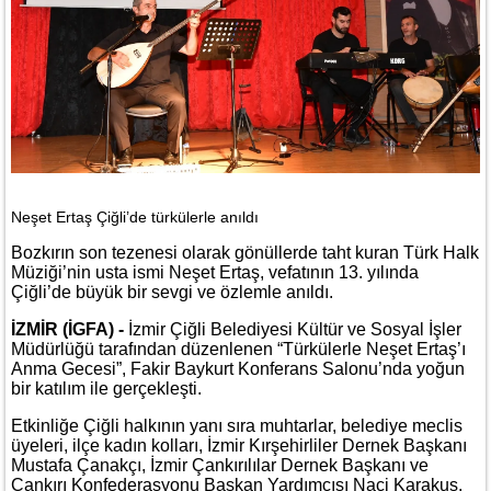
Neşet Ertaş Çiğli’de türkülerle anıldı
Bozkırın son tezenesi olarak gönüllerde taht kuran Türk Halk
Müziği’nin usta ismi Neşet Ertaş, vefatının 13. yılında
Çiğli’de büyük bir sevgi ve özlemle anıldı.
İZMİR (İGFA) -
İzmir Çiğli Belediyesi Kültür ve Sosyal İşler
Müdürlüğü tarafından düzenlenen “Türkülerle Neşet Ertaş’ı
Anma Gecesi”, Fakir Baykurt Konferans Salonu’nda yoğun
bir katılım ile gerçekleşti.
Etkinliğe Çiğli halkının yanı sıra muhtarlar, belediye meclis
üyeleri, ilçe kadın kolları, İzmir Kırşehirliler Dernek Başkanı
Mustafa Çanakçı, İzmir Çankırılılar Dernek Başkanı ve
Çankırı Konfederasyonu Başkan Yardımcısı Naci Karakuş,