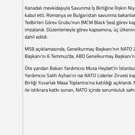
Kanadalı mevkidaşıyla Savunma İş Birliğine İlişkin N
kabul etti. Romanya ve Bulgaristan savunma bakanları
Tedbirleri Görev Grubu’nun (MCM Black Sea) görev kap
imzalandı. Düzenlemeyle görev kapsamına, üç ülkenin K
dahil edildi.
MSB açıklamasında, Genelkurmay Başkanı’nın NATO Zi
Başkanı’nı 6 Temmuz’da, ABD Genelkurmay Başkanı’nı is
Öte yandan Bakan Yardımcısı Musa Heybet’in İstanbul’
Yardımcısı Salih Ayhan’ın ise NATO Liderler Zirvesi 
Birliği Yuvarlak Masa Toplantısı’na katıldığı açıklandı
ile istikrara katkı sunan, NATO içinde sorumluluk sahib