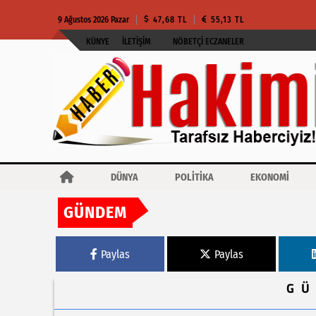
9 Ağustos 2026 Pazar
47,68 TL
55,13 TL
KÜNYE
İLETIŞIM
NÖBETÇI ECZANELER
DÜNYA
POLİTİKA
EKONOMİ
GÜNDEM
Haberler
MSB: NATO Zirvesi’nde Türkiye’nin savunma sanayii ve güvenlik 
Paylas
Paylas
G