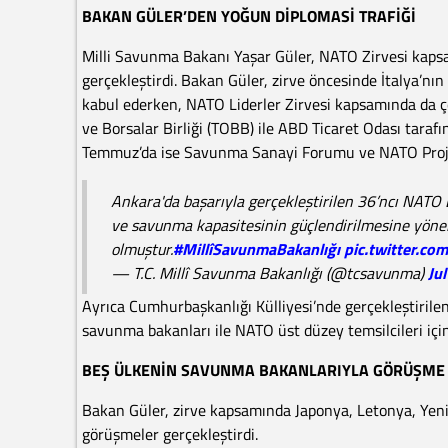
BAKAN GÜLER’DEN YOĞUN DİPLOMASİ TRAFİĞİ
Milli Savunma Bakanı Yaşar Güler, NATO Zirvesi kapsa
gerçekleştirdi. Bakan Güler, zirve öncesinde İtalya’n
kabul ederken, NATO Liderler Zirvesi kapsamında da çe
ve Borsalar Birliği (TOBB) ile ABD Ticaret Odası tar
Temmuz’da ise Savunma Sanayi Forumu ve NATO Projele
Ankara'da başarıyla gerçekleştirilen 36’ncı NATO 
ve savunma kapasitesinin güçlendirilmesine yönelik
olmuştur.
#MillîSavunmaBakanlığı
pic.twitter.c
— T.C. Millî Savunma Bakanlığı (@tcsavunma)
Ju
Ayrıca Cumhurbaşkanlığı Külliyesi’nde gerçekleştiril
savunma bakanları ile NATO üst düzey temsilcileri için
BEŞ ÜLKENİN SAVUNMA BAKANLARIYLA GÖRÜŞME
Bakan Güler, zirve kapsamında Japonya, Letonya, Yen
görüşmeler gerçekleştirdi.