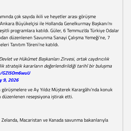
mında çok sayıda ikili ve heyetler arası görüşme
ın Ankara Büyükelçisi ile Hollanda Genelkurmay Başkanı’nı
şitli programlara katıldı. Güler, 6 Temmuz’da Türkiye Odalar
afından düzenlenen Savunma Sanayi Çalışma Yemeği’ne, 7
ri Tanıtım Töreni’ne katıldı.
Devlet ve Hükûmet Başkanları Zirvesi, ortak caydırıcılık
 stratejik kararların değerlendirildiği tarihî bir buluşma
om/GZl5Om6wuU
ly 9, 2026
en görüşmelere ve Ay Yıldız Müşterek Karargâhı’nda konuk
 düzenlenen resepsiyona iştirak etti.
i Zelanda, Macaristan ve Kanada savunma bakanlarıyla