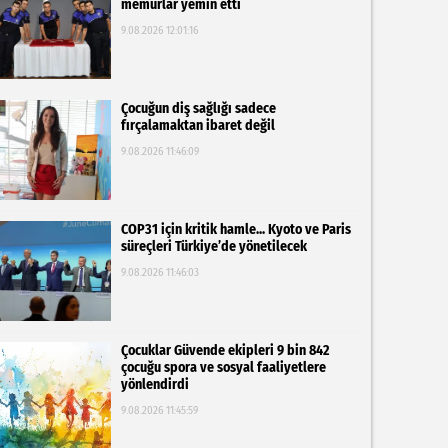
memurlar yemin etti
9.08.2026 12:01:16
Çocuğun diş sağlığı sadece
fırçalamaktan ibaret değil
9.08.2026 11:46:09
COP31 için kritik hamle... Kyoto ve Paris
süreçleri Türkiye’de yönetilecek
9.08.2026 11:46:03
Çocuklar Güvende ekipleri 9 bin 842
çocuğu spora ve sosyal faaliyetlere
yönlendirdi
9.08.2026 11:45:59