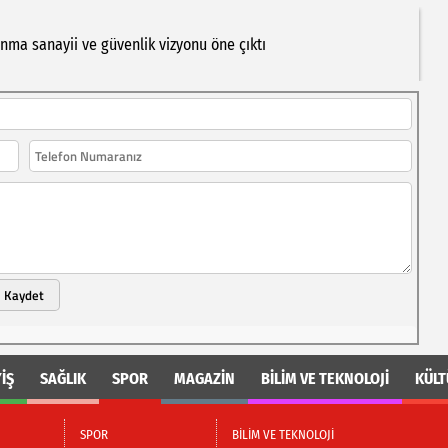
unma
sanayii
ve
güvenlik
vizyonu
öne
çıktı
Kaydet
İŞ
SAĞLIK
SPOR
MAGAZİN
BİLİM VE TEKNOLOJİ
KÜLT
SPOR
BİLİM VE TEKNOLOJİ