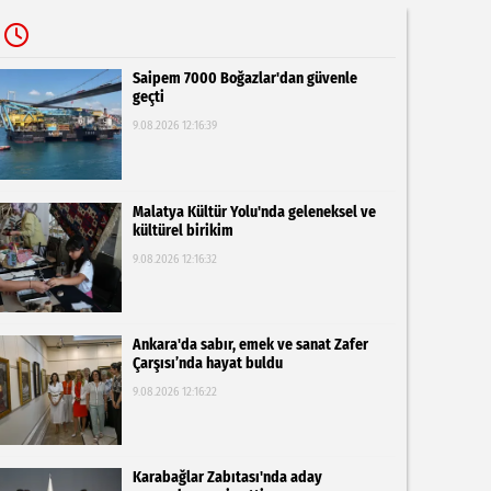
Saipem 7000 Boğazlar'dan güvenle
geçti
9.08.2026 12:16:39
Malatya Kültür Yolu'nda geleneksel ve
kültürel birikim
9.08.2026 12:16:32
Ankara'da sabır, emek ve sanat Zafer
Çarşısı’nda hayat buldu
9.08.2026 12:16:22
Karabağlar Zabıtası'nda aday