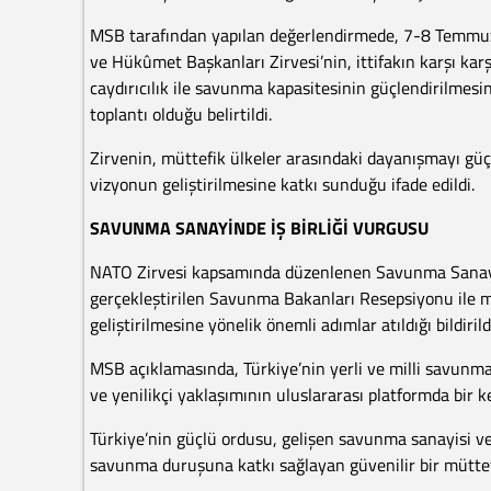
MSB tarafından yapılan değerlendirmede, 7-8 Temmuz 
ve Hükûmet Başkanları Zirvesi’nin, ittifakın karşı kar
caydırıcılık ile savunma kapasitesinin güçlendirilmesin
toplantı olduğu belirtildi.
Zirvenin, müttefik ülkeler arasındaki dayanışmayı güç
vizyonun geliştirilmesine katkı sunduğu ifade edildi.
SAVUNMA SANAYİNDE İŞ BİRLİĞİ VURGUSU
NATO Zirvesi kapsamında düzenlenen Savunma Sanayi
gerçekleştirilen Savunma Bakanları Resepsiyonu ile müt
geliştirilmesine yönelik önemli adımlar atıldığı bildirild
MSB açıklamasında, Türkiye’nin yerli ve milli savunma
ve yenilikçi yaklaşımının uluslararası platformda bir 
Türkiye’nin güçlü ordusu, gelişen savunma sanayisi v
savunma duruşuna katkı sağlayan güvenilir bir müttef