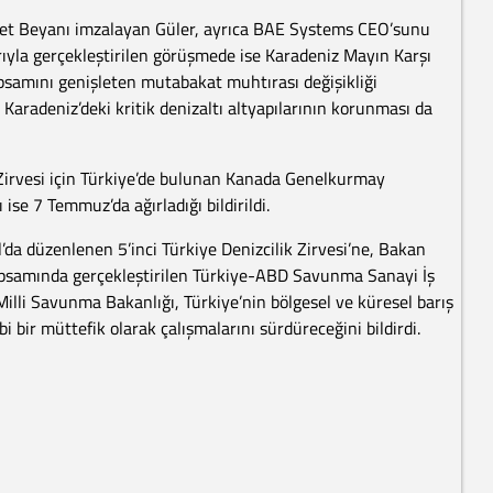
iyet Beyanı imzalayan Güler, ayrıca BAE Systems CEO’sunu
yla gerçekleştirilen görüşmede ise Karadeniz Mayın Karşı
samını genişleten mutabakat muhtırası değişikliği
aradeniz’deki kritik denizaltı altyapılarının korunması da
rvesi için Türkiye’de bulunan Kanada Genelkurmay
e 7 Temmuz’da ağırladığı bildirildi.
da düzenlenen 5’inci Türkiye Denizcilik Zirvesi’ne, Bakan
kapsamında gerçekleştirilen Türkiye-ABD Savunma Sanayi İş
. Milli Savunma Bakanlığı, Türkiye’nin bölgesel ve küresel barış
i bir müttefik olarak çalışmalarını sürdüreceğini bildirdi.