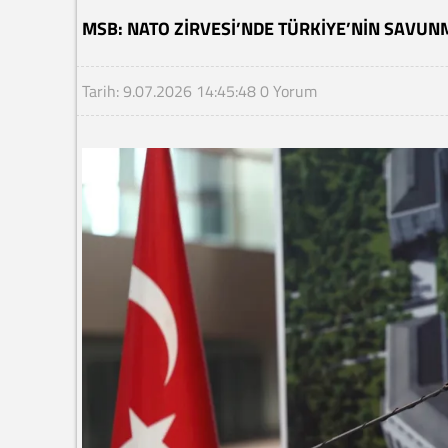
MSB: NATO ZIRVESI’NDE TÜRKIYE’NIN SAVUNM
Tarih: 9.07.2026 14:45:48
0 Yorum