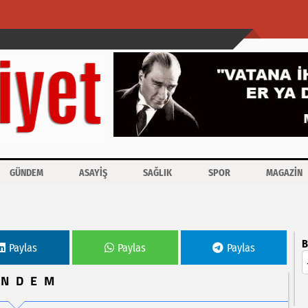
GÜNDEM
ASAYİŞ
SAĞLIK
SPOR
MAGAZİN
vizyonu öne çıktı
B
Paylas
Paylas
Paylas
ÜNDEM