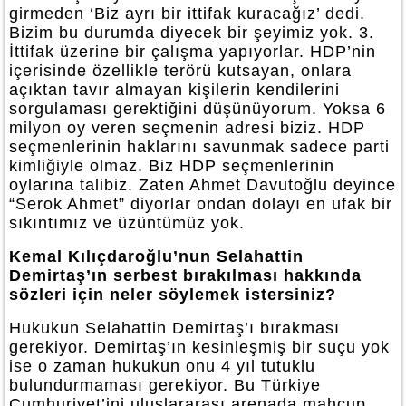
girmeden ‘Biz ayrı bir ittifak kuracağız’ dedi.
Bizim bu durumda diyecek bir şeyimiz yok. 3.
İttifak üzerine bir çalışma yapıyorlar. HDP’nin
içerisinde özellikle terörü kutsayan, onlara
açıktan tavır almayan kişilerin kendilerini
sorgulaması gerektiğini düşünüyorum. Yoksa 6
milyon oy veren seçmenin adresi biziz. HDP
seçmenlerinin haklarını savunmak sadece parti
kimliğiyle olmaz. Biz HDP seçmenlerinin
oylarına talibiz. Zaten Ahmet Davutoğlu deyince
“Serok Ahmet” diyorlar ondan dolayı en ufak bir
sıkıntımız ve üzüntümüz yok.
Kemal Kılıçdaroğlu’nun Selahattin
Demirtaş’ın serbest bırakılması hakkında
sözleri için neler söylemek istersiniz?
Hukukun Selahattin Demirtaş’ı bırakması
gerekiyor. Demirtaş’ın kesinleşmiş bir suçu yok
ise o zaman hukukun onu 4 yıl tutuklu
bulundurmaması gerekiyor. Bu Türkiye
Cumhuriyet’ini uluslararası arenada mahcup