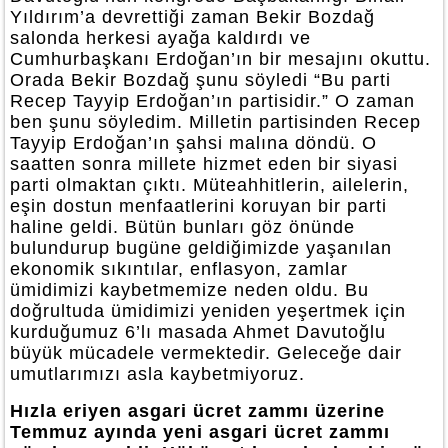
Yıldırım’a devrettiği zaman Bekir Bozdağ
salonda herkesi ayağa kaldırdı ve
Cumhurbaşkanı Erdoğan’ın bir mesajını okuttu.
Orada Bekir Bozdağ şunu söyledi “Bu parti
Recep Tayyip Erdoğan’ın partisidir.” O zaman
ben şunu söyledim. Milletin partisinden Recep
Tayyip Erdoğan’ın şahsi malına döndü. O
saatten sonra millete hizmet eden bir siyasi
parti olmaktan çıktı. Müteahhitlerin, ailelerin,
eşin dostun menfaatlerini koruyan bir parti
haline geldi. Bütün bunları göz önünde
bulundurup bugüne geldiğimizde yaşanılan
ekonomik sıkıntılar, enflasyon, zamlar
ümidimizi kaybetmemize neden oldu. Bu
doğrultuda ümidimizi yeniden yeşertmek için
kurduğumuz 6’lı masada Ahmet Davutoğlu
büyük mücadele vermektedir. Geleceğe dair
umutlarımızı asla kaybetmiyoruz.
Hızla eriyen asgari ücret zammı üzerine
Temmuz ayında yeni asgari ücret zammı