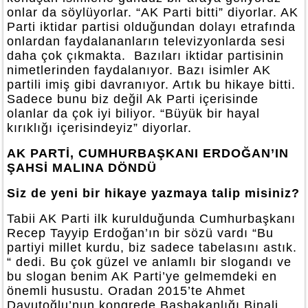
onlar da söylüyorlar. “AK Parti bitti” diyorlar. AK
Parti iktidar partisi olduğundan dolayı etrafında
onlardan faydalananların televizyonlarda sesi
daha çok çıkmakta. Bazıları iktidar partisinin
nimetlerinden faydalanıyor. Bazı isimler AK
partili imiş gibi davranıyor. Artık bu hikaye bitti.
Sadece bunu biz değil Ak Parti içerisinde
olanlar da çok iyi biliyor. “Büyük bir hayal
kırıklığı içerisindeyiz” diyorlar.
AK PARTİ, CUMHURBAŞKANI ERDOĞAN’IN
ŞAHSİ MALINA DÖNDÜ
Siz de yeni bir hikaye yazmaya talip misiniz?
Tabii AK Parti ilk kurulduğunda Cumhurbaşkanı
Recep Tayyip Erdoğan’ın bir sözü vardı “Bu
partiyi millet kurdu, biz sadece tabelasını astık.
“ dedi. Bu çok güzel ve anlamlı bir slogandı ve
bu slogan benim AK Parti’ye gelmemdeki en
önemli husustu. Oradan 2015’te Ahmet
Davutoğlu’nun kongrede Başbakanlığı Binali