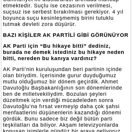
etmektedir. Suçlu ise cezasının verilmesi,
suçsuz ise serbest bırakılması gerekiyor. 4 yıl
boyunca suçu kesinleşmemiş birini tutuklu
tutmak devleti zora düşürür.
BAZI KİŞİLER AK PARTİLİ GİBİ GÖRÜNÜYOR
AK Parti için “Bu hikaye bitti” dediniz,
burada ne demek istediniz bu hikaye neden
bitti, nereden bu kanıya vardınız?
AK Parti’nin kuruluşundan beri partinin içinde
olan biriydim. İçerisinde gurur duyduğumuz
mutlu olduğumuz bir dönem geçirdik. Ahmet
Davutoğlu Başbakanlığının son dönemlerinde
ben de milletvekiliydim. Bozulan şeyleri
düzeltmek için verdiği mücadeleden sonra
Davutoğlu’na fırsat vermeyip daha çok şahsi
menfaatlerini düşünenlerin kazandığı dönemi
gördük. Bunu sadece biz değil bütün parti
teşkilatları da biliyor. Akşam televizyonlarda
konuşan isimlerle gündüz bir araya geliyoruz