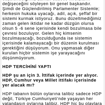
değişeceğini söyleyen bir genel başkandır.
Şimdi de Güçlendirilmiş Parlamenter Sistemle;
herkesin hukuka uyacağı, adil, açık, şeffaf bir
sistemi kurmak istiyoruz. Bunu düzeltmediğimiz
zaman gelen iktidar ne kadar düzgün olursa
olsun 5 -6 sene içerisinde kendi bozulmasa bile
çevresi bozuluyor. Gelen hiç kimsenin
bozulmayacağı, bozulduğunda ise sistemin
içerisinde kalamayacağı bir düzenin kurulması
gerektiğini düşüyorum. Onu yapmasak diğer
kurulan hiçbir sistemin işe yarayacağını
düşünmüyorum.
HDP TERCİHİNİ YAPTI
HDP şu an için 3. İttifak içerinde yer alıyor.
HDP, Cumhur veya Millet ittifakı içerisinde
yer alacak mı?
HDP tabanın bütün oylarına talibiz sadece HDP
değil, Türkiye Cumhuriyeti’nde yaşayan her
vatandaşın oylarına talibiz. HDP hiç bu olaylara