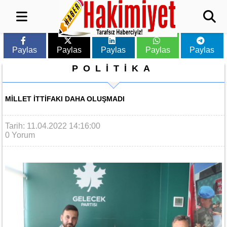
Paylas
Paylas
Paylas
Paylas
Paylas
POLİTİKA
MILLET İTTIFAKI DAHA OLUŞMADI
Tarih: 11.04.2022 14:16:00
0 Yorum