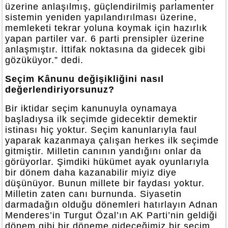
üzerine anlaşılmış, güçlendirilmiş parlamenter
sistemin yeniden yapılandırılması üzerine,
memleketi tekrar yoluna koymak için hazırlık
yapan partiler var. 6 parti prensipler üzerine
anlaşmıştır. İttifak noktasına da gidecek gibi
gözüküyor.” dedi.
Seçim Kânunu değişikliğini nasıl
değerlendiriyorsunuz?
Bir iktidar seçim kanunuyla oynamaya
başladıysa ilk seçimde gidecektir demektir
istinası hiç yoktur. Seçim kanunlarıyla faul
yaparak kazanmaya çalışan herkes ilk seçimde
gitmiştir. Milletin canının yandığını onlar da
görüyorlar. Şimdiki hükümet ayak oyunlarıyla
bir dönem daha kazanabilir miyiz diye
düşünüyor. Bunun millete bir faydası yoktur.
Milletin zaten canı burnunda. Siyasetin
darmadağın olduğu dönemleri hatırlayın Adnan
Menderes’in Turgut Özal’ın AK Parti’nin geldiği
dönem gibi bir döneme gideceğimiz bir seçim