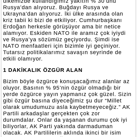
ülkemizde kullandığımız yakıtın % 30’unu
Rusya’dan alıyoruz. Buğdayı Rusya ve
Ukrayna’dan alıyoruz. İki ülke arasında olan
kriz tabii ki bizi de etkiliyor. Cumhurbaşkanı
Erdoğan herkesle görüşüyor ama bir netice
alamıyor. Eskiden NATO ile aramız çok iyiydi
ve Rusya’ya sözümüz geçiyordu. Şimdi ise
NATO menfaatleri için bizimle iyi geçiniyor.
Tutarsız politikalarımız savaşın seyrinde de
etkili olamıyor.
1 DAKİKALIK ÖZGÜR ALAN
Bizim böyle özgürce konuşacağımız alanlar az
oluyor. Basının % 95’nin özgür olmadığı bir
yerde özgürce yayın yapmanız çok güzel. Sizin
gibi özgür basına diyeceğimiz şu dur “Millet
olarak umudumuzu asla kaybetmeyeceğiz.” AK
Partili arkadaşlar gerçekten çok zor
durumdalar. Onlar da yaşanan durumu çok iyi
biliyorlar, AK Parti yakında darmaduman
olacak. AK Partililerin aklında ikinci bir isim