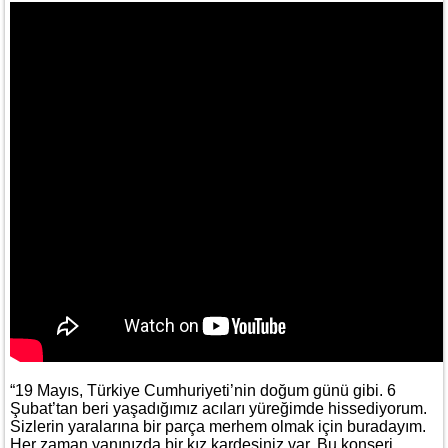
“19 Mayıs, Türkiye Cumhuriyeti’nin doğum günü gibi. 6
Şubat’tan beri yaşadığımız acıları yüreğimde hissediyorum.
Sizlerin yaralarına bir parça merhem olmak için buradayım.
Her zaman yanınızda bir kız kardeşiniz var. Bu konseri