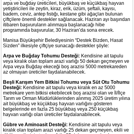
arpa ve buğday üreticileri, büyükbaş ve küçükbaş hayvan
yetiştiricileri ile zeytin, kiraz, erik, üzüm, şeftali, kayısı,
badem, ceviz, antep fıstığı, kestane gibi ağaçları bulunan
çiftçilere önemli destekler sağlanacak. Haziran ayı başından
itibaren başvuruların alınmaya başlanacağı hibe
programında başvurular, 30 Haziran’da sona erecek.
Manisa Büyükşehir Belediyesinin “Destek Bizden, Hasat
Sizden” ilkesiyle çiftçiye sunacağı destekler şöyle:
Arpa ve Buğday Tohumu Desteği:
Kendisine ait tapulu
veya kiralık olan toplam arazi varlığı 50 dekarı geçmeyen ve
Arpa veya Buğday ekeceği boş arazisi 5000 metrekareden
az olmayan üreticiler faydalanabilecek.
Beşli Karışım Yem Bitkisi Tohumu veya Süt Otu Tohumu
Desteği:
Kendisine ait tapulu veya kiralık en az 5000
metrekare yem bitkisi ekebilecek boş arazisi olan ve İl/İlçe
Tarım ve Orman Müdürlüklerinden alınmış 2025 üretim yılına
ait büyükbaş ve küçükbaş hayvan varlığını gösteren
belgelerinde en fazla 25 büyükbaş veya 250 küçükbaş
hayvan varlığı olan üreticiler faydalanabilecek.
Gübre ve Aminoasit Desteği:
Kendisine ait tapulu veya
kiralık olan toplam arazi varlığı 25 dekarı geçmeyen, ekili ve