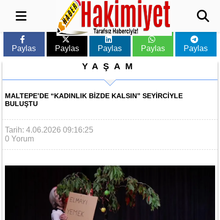
Paylas
Paylas
Paylas
Paylas
Paylas
YAŞAM
MALTEPE’DE “KADINLIK BIZDE KALSIN” SEYIRCIYLE
BULUŞTU
Tarih: 4.06.2026 09:16:25
0 Yorum