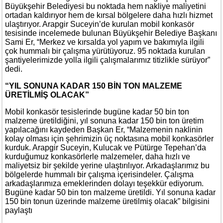
Büyükşehir Belediyesi bu noktada hem nakliye maliyetini
ortadan kaldırıyor hem de kırsal bölgelere daha hızlı hizmet
ulaştırıyor. Arapgir Suceyin’de kurulan mobil konkasör
tesisinde incelemede bulunan Büyükşehir Belediye Başkanı
Sami Er, “Merkez ve kırsalda yol yapım ve bakımıyla ilgili
çok hummalı bir çalışma yürütüyoruz. 95 noktada kurulan
şantiyelerimizde yolla ilgili çalışmalarımız titizlikle sürüyor”
dedi.
“YIL SONUNA KADAR 150 BİN TON MALZEME
ÜRETİLMİŞ OLACAK”
Mobil konkasör tesislerinde bugüne kadar 50 bin ton
malzeme üretildiğini, yıl sonuna kadar 150 bin ton üretim
yapılacağını kaydeden Başkan Er, “Malzemenin naklinin
kolay olması için şehrimizin üç noktasına mobil konkasörler
kurduk. Arapgir Suceyin, Kulucak ve Pütürge Tepehan’da
kurduğumuz konkasörlerle malzemeler, daha hızlı ve
maliyetsiz bir şekilde yerine ulaştırılıyor. Arkadaşlarımız bu
bölgelerde hummalı bir çalışma içerisindeler. Çalışma
arkadaşlarımıza emeklerinden dolayı teşekkür ediyorum.
Bugüne kadar 50 bin ton malzeme üretildi. Yıl sonuna kadar
150 bin tonun üzerinde malzeme üretilmiş olacak” bilgisini
paylaştı