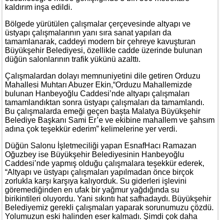
kaldırım inşa edildi.
Bölgede yürütülen çalışmalar çerçevesinde altyapı ve
üstyapı çalışmalarının yanı sıra sanat yapıları da
tamamlanarak, caddeyi modern bir çehreye kavuşturan
Büyükşehir Belediyesi, özellikle cadde üzerinde bulunan
düğün salonlarının trafik yükünü azalttı.
Çalışmalardan dolayı memnuniyetini dile getiren Orduzu
Mahallesi Muhtarı Abuzer Ekin,“Orduzu Mahallemizde
bulunan Hanbeyoğlu Caddesi’nde altyapı çalışmaları
tamamlandıktan sonra üstyapı çalışmaları da tamamlandı.
Bu çalışmalarda emeği geçen başta Malatya Büyükşehir
Belediye Başkanı Sami Er’e ve ekibine mahallem ve şahsım
adına çok teşekkür ederim” kelimelerine yer verdi.
Düğün Salonu İşletmeciliği yapan EsnafHacı Ramazan
Oğuzbey ise Büyükşehir Belediyesinin Hanbeyoğlu
Caddesi’nde yapmış olduğu çalışmalara teşekkür ederek,
“Altyapı ve üstyapı çalışmaları yapılmadan önce birçok
zorlukla karşı karşıya kalıyorduk. Su giderleri işlevini
göremediğinden en ufak bir yağmur yağdığında su
birikintileri oluyordu. Yani sıkıntı hat safhadaydı. Büyükşehir
Belediyemiz gerekli çalışmaları yaparak sorunumuzu çözdü.
Yolumuzun eski halinden eser kalmadı. Şimdi çok daha