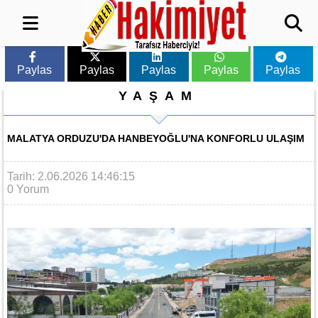
Paylas
Paylas
Paylas
Paylas
Paylas
YAŞAM
MALATYA ORDUZU'DA HANBEYOĞLU'NA KONFORLU ULAŞIM
Tarih: 2.06.2026 14:46:15
0 Yorum