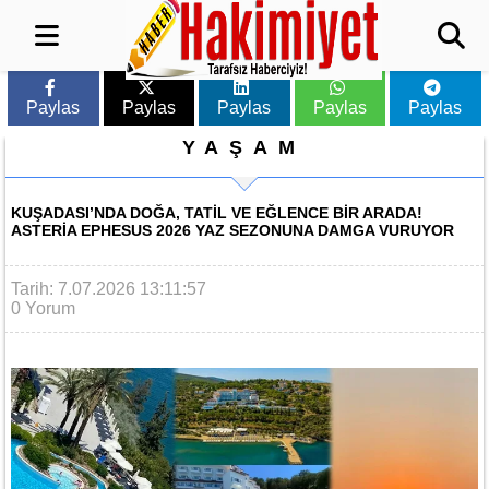
Paylas
Paylas
Paylas
Paylas
Paylas
YAŞAM
KUŞADASI’NDA DOĞA, TATIL VE EĞLENCE BIR ARADA!
ASTERIA EPHESUS 2026 YAZ SEZONUNA DAMGA VURUYOR
Tarih: 7.07.2026 13:11:57
0 Yorum