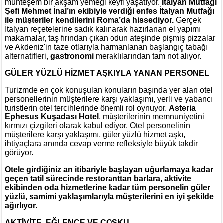
muhteşem bir akşam yemeği keyfi yaşatıyor.
İtalyan Mutfağı
Şefi Mehmet İnal’ın ekibiyle verdiği enfes İtalyan Mutfağı
ile müşteriler kendilerini Roma’da hissediyor.
Gerçek
İtalyan reçetelerine sadık kalınarak hazırlanan el yapımı
makarnalar, taş fırından çıkan odun ateşinde pişmiş pizzalar
ve Akdeniz'in taze otlarıyla harmanlanan başlangıç tabağı
alternatifleri,
gastronomi
meraklılarından tam not alıyor.
GÜLER YÜZLÜ HİZMET AŞKIYLA YANAN PERSONEL
Turizmde en çok konuşulan konuların başında yer alan otel
personellerinin müşterilere karşı yaklaşımı, yerli ve yabancı
turistlerin otel tercihlerinde önemli rol oynuyor.
Asteria
Ephesus Kuşadası Hotel
, müşterilerinin memnuniyetini
kırmızı çizgileri olarak kabul ediyor. Otel personelinin
müşterilere karşı yaklaşımı, güler yüzlü hizmet aşkı,
ihtiyaçlara anında cevap verme refleksiyle büyük takdir
görüyor.
Otele girdiğiniz an itibariyle başlayan uğurlamaya kadar
geçen tatil sürecinde restoranttan barlara, aktivite
ekibinden oda hizmetlerine kadar tüm personelin güler
yüzlü, samimi yaklaşımlarıyla müşterilerini en iyi şekilde
ağırlıyor.
AKTİVİTE, EĞLENCE VE COŞKU