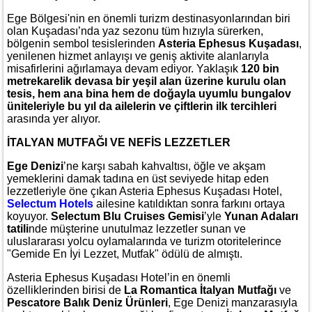
Ege Bölgesi'nin en önemli turizm destinasyonlarından biri
olan Kuşadası’nda yaz sezonu tüm hızıyla sürerken,
bölgenin sembol tesislerinden
Asteria Ephesus Kuşadası
,
yenilenen hizmet anlayışı ve geniş aktivite alanlarıyla
misafirlerini ağırlamaya devam ediyor. Yaklaşık
120 bin
metrekarelik devasa bir yeşil alan üzerine kurulu olan
tesis, hem ana bina hem de doğayla uyumlu bungalov
üniteleriyle bu yıl da ailelerin ve çiftlerin ilk tercihleri
arasında yer alıyor.
İTALYAN MUTFAĞI VE NEFİS LEZZETLER
Ege Denizi
’ne karşı sabah kahvaltısı, öğle ve akşam
yemeklerini damak tadına en üst seviyede hitap eden
lezzetleriyle öne çıkan Asteria Ephesus Kuşadası Hotel,
Selectum Hotels
ailesine katıldıktan sonra farkını ortaya
koyuyor.
Selectum Blu Cruises Gemisi
’yle
Yunan Adaları
tatili
nde müşterine unutulmaz lezzetler sunan ve
uluslararası yolcu oylamalarında ve turizm otoritelerince
"Gemide En İyi Lezzet, Mutfak" ödülü de almıştı.
Asteria Ephesus Kuşadası Hotel’in en önemli
özelliklerinden birisi de
La Romantica İtalyan Mutfağı
ve
Pescatore Balık Deniz Ürünleri
, Ege Denizi manzarasıyla