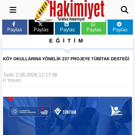
Paylas
Paylas
Paylas
Paylas
Paylas
EĞİTİM
KÖY OKULLARINA YÖNELIK 237 PROJEYE TÜBİTAK DESTEĞI
Tarih: 2.06.2026 12:17:38
0 Yorum