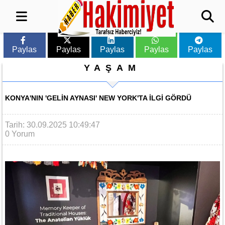
Paylas
Paylas
Paylas
Paylas
Paylas
YAŞAM
KONYA'NIN 'GELIN AYNASI' NEW YORK'TA ILGI GÖRDÜ
Tarih: 30.09.2025 10:49:47
0 Yorum