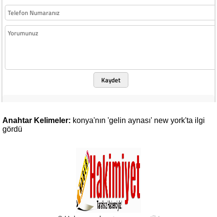
Kaydet
Anahtar Kelimeler:
konya'nın
'gelin
aynası'
new
york'ta
ilgi
gördü