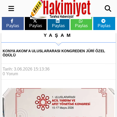
Paylas
Paylas
Paylas
Paylas
Paylas
YAŞAM
KONYA AKOM’A ULUSLARARASI KONGREDEN JÜRI ÖZEL
ÖDÜLÜ
Tarih: 3.06.2026 15:13:36
0 Yorum