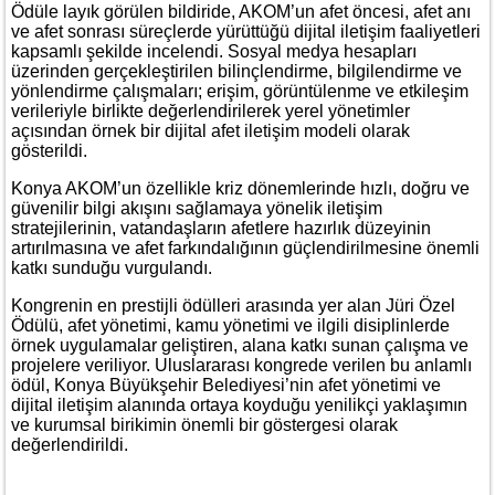
Ödüle layık görülen bildiride, AKOM’un afet öncesi, afet anı
ve afet sonrası süreçlerde yürüttüğü dijital iletişim faaliyetleri
kapsamlı şekilde incelendi. Sosyal medya hesapları
üzerinden gerçekleştirilen bilinçlendirme, bilgilendirme ve
yönlendirme çalışmaları; erişim, görüntülenme ve etkileşim
verileriyle birlikte değerlendirilerek yerel yönetimler
açısından örnek bir dijital afet iletişim modeli olarak
gösterildi.
Konya AKOM’un özellikle kriz dönemlerinde hızlı, doğru ve
güvenilir bilgi akışını sağlamaya yönelik iletişim
stratejilerinin, vatandaşların afetlere hazırlık düzeyinin
artırılmasına ve afet farkındalığının güçlendirilmesine önemli
katkı sunduğu vurgulandı.
Kongrenin en prestijli ödülleri arasında yer alan Jüri Özel
Ödülü, afet yönetimi, kamu yönetimi ve ilgili disiplinlerde
örnek uygulamalar geliştiren, alana katkı sunan çalışma ve
projelere veriliyor. Uluslararası kongrede verilen bu anlamlı
ödül, Konya Büyükşehir Belediyesi’nin afet yönetimi ve
dijital iletişim alanında ortaya koyduğu yenilikçi yaklaşımın
ve kurumsal birikimin önemli bir göstergesi olarak
değerlendirildi.