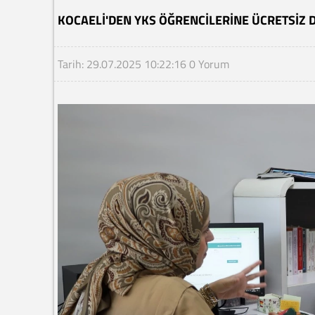
KOCAELI'DEN YKS ÖĞRENCILERINE ÜCRETSIZ 
Tarih: 29.07.2025 10:22:16
0 Yorum