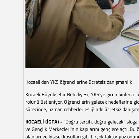
Kocaeli'den YKS öğrencilerine ücretsiz danışmanlık
Kocaeli Büyükşehir Belediyesi, YKS’ye giren binlerce ö
rolünü üstleniyor. Öğrencilerin gelecek hedeflerine g
sürecinde, uzman rehberler eşliğinde ücretsiz danışm
KOCAELİ (İGFA) -
"Doğru tercih, doğru gelecek" sloga
ve Gençlik Merkezleri'nin kapılarını gençlere açtı. Bu ön
alanları ve kişisel koşulları gibi birçok faktör göz ö