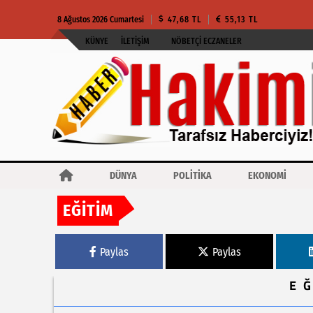
8 Ağustos 2026 Cumartesi
47,68 TL
55,13 TL
KÜNYE
İLETIŞIM
NÖBETÇI ECZANELER
DÜNYA
POLİTİKA
EKONOMİ
EĞİTİM
Haberler
Kocaeli'den YKS öğrencilerine ücretsiz danışmanlık
Paylas
Paylas
E