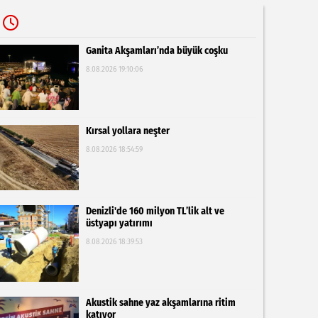
Ganita Akşamları’nda büyük coşku
8.08.2026 19:10:06
Kırsal yollara neşter
8.08.2026 18:54:59
Denizli'de 160 milyon TL’lik alt ve
üstyapı yatırımı
8.08.2026 18:39:53
Akustik sahne yaz akşamlarına ritim
katıyor