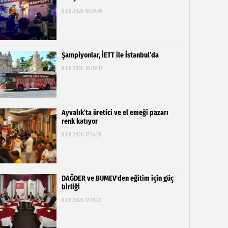
8.08.2026 18:39:46
Şampiyonlar, İETT ile İstanbul’da
8.08.2026 18:09:37
Ayvalık’ta üretici ve el emeği pazarı
renk katıyor
8.08.2026 17:54:29
DAĞDER ve BUMEV'den eğitim için güç
birliği
8.08.2026 17:39:22