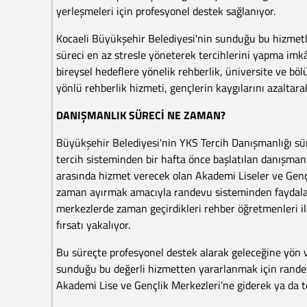
yerleşmeleri için profesyonel destek sağlanıyor.
Kocaeli Büyükşehir Belediyesi'nin sunduğu bu hizmetl
süreci en az stresle yöneterek tercihlerini yapma imkâ
bireysel hedeflere yönelik rehberlik, üniversite ve böl
yönlü rehberlik hizmeti, gençlerin kaygılarını azaltara
DANIŞMANLIK SÜRECİ NE ZAMAN?
Büyükşehir Belediyesi'nin YKS Tercih Danışmanlığı sü
tercih sisteminden bir hafta önce başlatılan danışman
arasında hizmet verecek olan Akademi Liseler ve Genç
zaman ayırmak amacıyla randevu sisteminden faydalanıl
merkezlerde zaman geçirdikleri rehber öğretmenleri ile
fırsatı yakalıyor.
Bu süreçte profesyonel destek alarak geleceğine yön 
sunduğu bu değerli hizmetten yararlanmak için randev
Akademi Lise ve Gençlik Merkezleri’ne giderek ya da tel