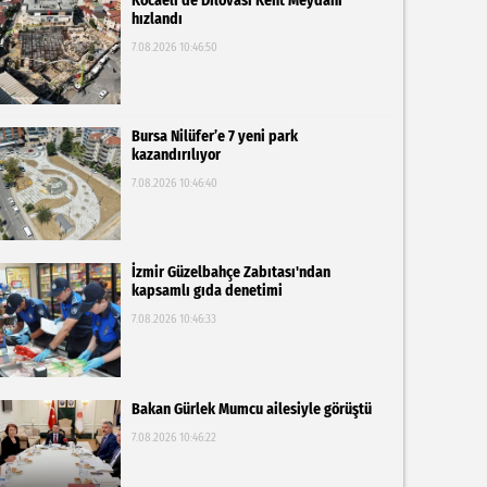
Kocaeli'de Dilovası Kent Meydanı
hızlandı
7.08.2026 10:46:50
Bursa Nilüfer’e 7 yeni park
kazandırılıyor
7.08.2026 10:46:40
İzmir Güzelbahçe Zabıtası'ndan
kapsamlı gıda denetimi
7.08.2026 10:46:33
Bakan Gürlek Mumcu ailesiyle görüştü
7.08.2026 10:46:22