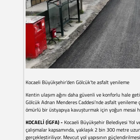
Kocaeli Büyükşehir’den Gölcük’te asfalt yenileme
Kentin ulaşım ağını daha güvenli ve konforlu hale get
Gölcük Adnan Menderes Caddesi’nde asfalt yenileme ça
ömürlü bir üstyapıya kavuşturmak için yoğun mesai ha
KOCAELİ (İGFA) -
Kocaeli Büyükşehir Belediyesi Yol v
çalışmalar kapsamında, yaklaşık 2 bin 300 metre uzun
gerçekleştiriliyor. Mevcut yol yapısının güçlendirilme