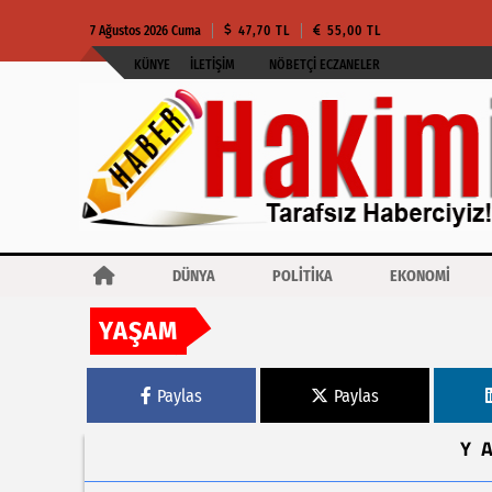
7 Ağustos 2026 Cuma
47,70 TL
55,00 TL
KÜNYE
İLETIŞIM
NÖBETÇI ECZANELER
DÜNYA
POLİTİKA
EKONOMİ
YAŞAM
Haberler
Kocaeli Büyükşehir’den Gölcük’te asfalt yenileme
Paylas
Paylas
Y