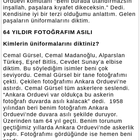
Orduevi komutanı “Beni burada utandırmazsın
inşallah, paşalara kıyafet dikeceksin.” Dedi.
Kendisine iyi bir terzi olduğumu anlattım. Gelen
paşaların üniformalarını diktim.
64 YILDIR FOTOĞRAFIM ASILI
Kimlerin üniformalarını diktiniz?
Cemal Gürsel, Cemal Madanoğlu, Alparslan
Türkeş, Eşref Bitlis, Cevdet Sunay’a elbise
diktim. Bu söylediğim isimler beni çok
seviyordu. Cemal Gürsel bir tane fotoğrafımı
çekti. Çekilen fotoğrafımı Ankara Orduevi’ne
astırdı. Cemal Gürsel tüm askerlere seslendi.
“Ankara Orduevi var oldukça bu askerin
fotoğrafı duvarda asılı kalacak” dedi. 1958
yılından beri benim fotoğrafım Ankara
Orduevi’nde duvara asılı şekilde duruyor.
Üzerinden tam 64 yıl geçti. Benim torunum
geçtiğimiz yıllarda Ankara Orduevi’nde askerlik
yaptı. Fotoğrafımı gördüğünde ise hemen beni