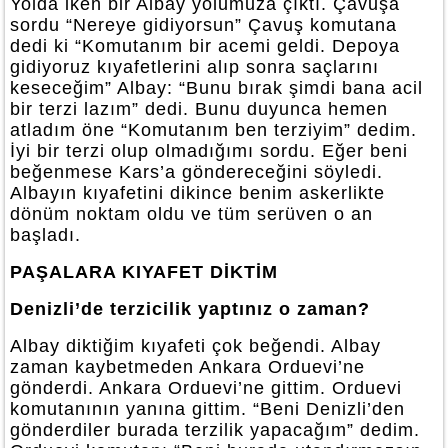
Yolda iken bir Albay yolumuza çıktı. Çavuşa
sordu “Nereye gidiyorsun” Çavuş komutana
dedi ki “Komutanım bir acemi geldi. Depoya
gidiyoruz kıyafetlerini alıp sonra saçlarını
keseceğim” Albay: “Bunu bırak şimdi bana acil
bir terzi lazım” dedi. Bunu duyunca hemen
atladım öne “Komutanım ben terziyim” dedim.
İyi bir terzi olup olmadığımı sordu. Eğer beni
beğenmese Kars’a göndereceğini söyledi.
Albayın kıyafetini dikince benim askerlikte
dönüm noktam oldu ve tüm serüven o an
başladı.
PAŞALARA KIYAFET DİKTİM
Denizli’de terzicilik yaptınız o zaman?
Albay diktiğim kıyafeti çok beğendi. Albay
zaman kaybetmeden Ankara Orduevi’ne
gönderdi. Ankara Orduevi’ne gittim. Orduevi
komutanının yanına gittim. “Beni Denizli’den
gönderdiler burada terzilik yapacağım” dedim.