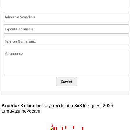
Kaydet
Anahtar Kelimeler:
kayseri'de
fıba
3x3
lite
quest
2026
turnuvası
heyecanı