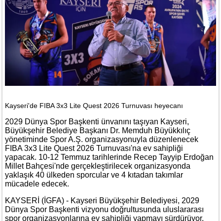
Kayseri'de FIBA 3x3 Lite Quest 2026 Turnuvası heyecanı
2029 Dünya Spor Başkenti ünvanını taşıyan Kayseri,
Büyükşehir Belediye Başkanı Dr. Memduh Büyükkılıç
yönetiminde Spor A.Ş. organizasyonuyla düzenlenecek
FIBA 3x3 Lite Quest 2026 Turnuvası'na ev sahipliği
yapacak. 10-12 Temmuz tarihlerinde Recep Tayyip Erdoğan
Millet Bahçesi'nde gerçekleştirilecek organizasyonda
yaklaşık 40 ülkeden sporcular ve 4 kıtadan takımlar
mücadele edecek.
KAYSERİ (İGFA) - Kayseri Büyükşehir Belediyesi, 2029
Dünya Spor Başkenti vizyonu doğrultusunda uluslararası
spor organizasyonlarına ev sahipliği yapmayı sürdürüyor.