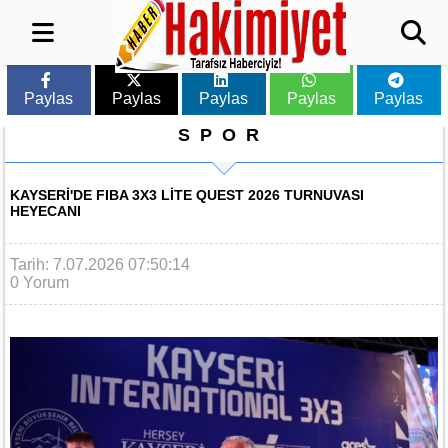
Paylas
Paylas
Paylas
Paylas
Paylas
SPOR
KAYSERI'DE FIBA 3X3 LITE QUEST 2026 TURNUVASI
HEYECANI
Tarih: 7.07.2026 07:50:14
0 Yorum