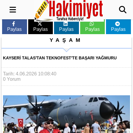
Paylas
Paylas
Paylas
Paylas
Paylas
YAŞAM
KAYSERI TALAS'TAN TEKNOFEST'TE BAŞARI YAĞMURU
Tarih: 4.06.2026 10:08:40
0 Yorum