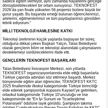
sadece eğitim vermiyor, aynı zamanda hayallerini gerçeğe
dönüştürebilecekleri bir ortam sunuyoruz. TEKNOFEST
2026’da yarı finale yükselen 56 projemiz bizlere büyük bir
gurur yaşattı. Bu başarıda emeği bulunan öğrencilerimizi,
ailelerini, eğitmenlerimizi ve tüm paydaşlarımızı gönülden
tebrik ediyorum.”
MİLLİ TEKNOLOJİ HAMLESİNE KATKI
Teknoloji üretiminin küçük yaşlarda başlayan bir süreç
olduğuna dikkat çeken Başkan Yalçın, Talas Belediyesi
olarak gençlerin bilim ve teknoloji alanındaki çalışmalarını
desteklemeyi sürdüreceklerini ifade etti.
GENÇLERİN TEKNOFEST BAŞARILARI
Talas Belediyesi İnovasyon Merkezi, son yıllarda
TEKNOFEST organizasyonlarında elde ettiği başarılarla
Türkiye çapında adından söz ettirmeyi başardı. Merkez
bünyesinde eğitim alan öğrenciler, TEKNOFEST KKTC
2025 finallerinde ilkokul kategorisinde Türkiye birinciliği
elde ederek şampiyonluk kupasını Kayseri’ye getirirken,
ortaokul kategorisinde Türkiye 10'unculuğu ve lise
kategorisinde de “En İyi Sunum ve Ticarileştirme
Potansiyeli” ödülüne layık görüldü. Şampiyon takıma
ödülleri Cumhurbaşkanı Recep Tayyip Erdoğan ile KKTC