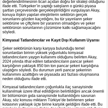
değerlendirilmesinin ticari açıdan doğru bir strateji olduğunu
ifade etti. Türkşeker’in yaptığı satışların o günkü piyasa
şartları çerçevesinde gerçekleştirildiğini vurgulayan Akay,
konuya ilişkin yapılan eleştirilerin sektörün gerçek
sorunlarını gözden kaçırdığını, bu tür yayınların şeker
sektörüne ve çiftçilere bir yararının olmadığını ve şeker
sektörünün sorunlarının çözümüne katkı sağlamayacağını
söyledi.
Kimyasal Tatlandırıcılar ve Kayıt Dışı Kullanım Uyarısı
Şeker sektörünün karşı karşıya bulunduğu temel
sorunlardan birinin yüksek yoğunluklu kimyasal
tatlandırıcıların yaygın kullanımı olduğunu belirten Akay,
2024 yılında ithal edilen tatlandırıcıların pancar şekeri
karşılığının yaklaşık 850 bin ton pancar şekeri karşılığına
ulaştığını söyledi. Bu durumun yerli pancar şekerinin
kullanımını azalttığını ve piyasada arz fazlası oluşmasına
neden olduğunu ifade etti.
Kimyasal tatlandırıcıların çoğunlukla ilaç sanayisinde
kullanılmak üzere ithal edildiğinin belirtildiğini ancak önemli
bir bölümünün gıda sanayisinde kullanıldığını savunan
Akay, söz konusu miktarın Türkiye’de belirlenen şeker
kotasının yaklaşık üçte birine karşılık geldiğini ifade etti. Bu