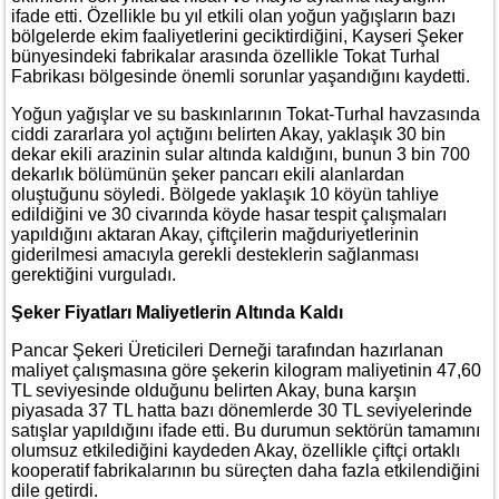
ifade etti. Özellikle bu yıl etkili olan yoğun yağışların bazı
bölgelerde ekim faaliyetlerini geciktirdiğini, Kayseri Şeker
bünyesindeki fabrikalar arasında özellikle Tokat Turhal
Fabrikası bölgesinde önemli sorunlar yaşandığını kaydetti.
Yoğun yağışlar ve su baskınlarının Tokat-Turhal havzasında
ciddi zararlara yol açtığını belirten Akay, yaklaşık 30 bin
dekar ekili arazinin sular altında kaldığını, bunun 3 bin 700
dekarlık bölümünün şeker pancarı ekili alanlardan
oluştuğunu söyledi. Bölgede yaklaşık 10 köyün tahliye
edildiğini ve 30 civarında köyde hasar tespit çalışmaları
yapıldığını aktaran Akay, çiftçilerin mağduriyetlerinin
giderilmesi amacıyla gerekli desteklerin sağlanması
gerektiğini vurguladı.
Şeker Fiyatları Maliyetlerin Altında Kaldı
Pancar Şekeri Üreticileri Derneği tarafından hazırlanan
maliyet çalışmasına göre şekerin kilogram maliyetinin 47,60
TL seviyesinde olduğunu belirten Akay, buna karşın
piyasada 37 TL hatta bazı dönemlerde 30 TL seviyelerinde
satışlar yapıldığını ifade etti. Bu durumun sektörün tamamını
olumsuz etkilediğini kaydeden Akay, özellikle çiftçi ortaklı
kooperatif fabrikalarının bu süreçten daha fazla etkilendiğini
dile getirdi.