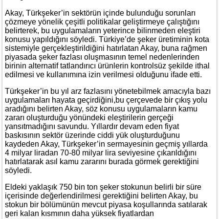
Akay, Türkşeker’in sektörün içinde bulunduğu sorunları
çözmeye yönelik çeşitli politikalar geliştirmeye çalıştığını
belirterek, bu uygulamaların yeterince bilinmeden eleştiri
konusu yapıldığını söyledi. Türkiye’de şeker üretiminin kota
sistemiyle gerçekleştirildiğini hatırlatan Akay, buna rağmen
piyasada şeker fazlası oluşmasının temel nedenlerinden
birinin alternatif tatlandırıcı ürünlerin kontrolsüz şekilde ithal
edilmesi ve kullanımına izin verilmesi olduğunu ifade etti.
Türkşeker’in bu yıl arz fazlasını yönetebilmek amacıyla bazı
uygulamaları hayata geçirdiğini,bu çerçevede bir çıkış yolu
aradığını belirten Akay, söz konusu uygulamaların kamu
zararı oluşturduğu yönündeki eleştirilerin gerçeği
yansıtmadığını savundu. Yıllardır devam eden fiyat
baskısının sektör üzerinde ciddi yük oluşturduğunu
kaydeden Akay, Türkşeker’in sermayesinin geçmiş yıllarda
4 milyar liradan 70-80 milyar lira seviyesine çıkarıldığını
hatırlatarak asıl kamu zararını burada görmek gerektiğini
söyledi.
Eldeki yaklaşık 750 bin ton şeker stokunun belirli bir süre
içerisinde değerlendirilmesi gerektiğini belirten Akay, bu
stokun bir bölümünün mevcut piyasa koşullarında satılarak
geri kalan kısmının daha yüksek fiyatlardan