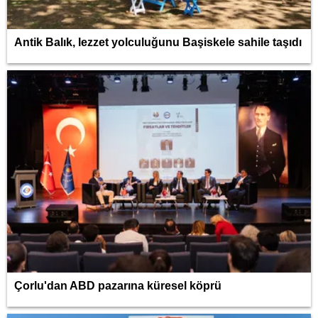
Antik Balık, lezzet yolculuğunu Başiskele sahile taşıdı
Çorlu'dan ABD pazarına küresel köprü