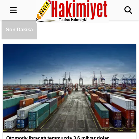
Bursa Osmangazi’de kaldırımlar işgalden
temizlendi
Otomotiv ihracatı temmuzda 3,6 milyar
Son Dakika
dolar
Av sezonu 18 Ağustos’ta açılacak
'Ay Grubu' suç örgütüne 12 gözaltı!
Ankara ATA Çiftliği yoncaları Doğal Yaşam
Parkı'na ulaştırıldı
Otomotiv ihracatı temmuzda 3,6 milyar dolar