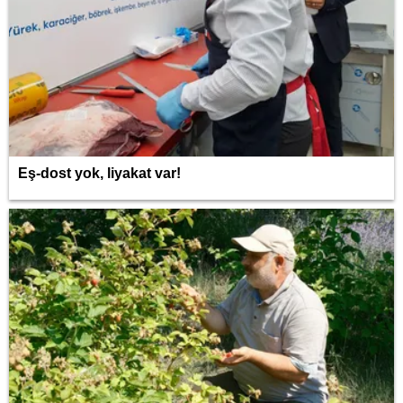
Eş-dost yok, liyakat var!