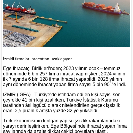
İzmirli firmalar ihracattan uzaklaşıyor
Ege İhracatçı Birlikleri’nden; 2023 yılının ocak – temmuz
döneminde 6 bin 257 firma ihracat yapmışken, 2024 yılının
ilk 7 ayında 6 bin 128 firma ihracat yapabildi. 2025 yılının
aynı döneminde ihracat yapan firma sayısı 5 bin 901’e indi.
İZMİR (İGFA) - Türkiye’de istihdam edilen kişi sayısı son
çeyrekte 41 bin kişi azalırken, Türkiye İstatistik Kurumu
tarafından âtıl işgücü olarak nitelendirilen gerçek işsizlik
oranı 3,5 puanlık artışla yüzde 32’ye yükseldi.
Türk ekonomisinin kırılgan yapısı işsizlik rakamlarındaki
yarayı derinleştirirken, Ege Bölgesi’nde ihracat yapan firma
sayılarında da azalış dikkat çekici boyutlara ulaştı.