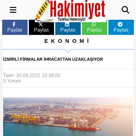
Paylas
Paylas
Paylas
Paylas
Paylas
EKONOMİ
İZMIRLI FIRMALAR IHRACATTAN UZAKLAŞIYOR
Tarih: 30.08.2025 16:38:00
0 Yorum