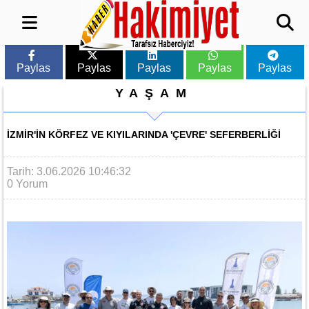
Paylas
Paylas
Paylas
Paylas
Paylas
YAŞAM
İZMIR'IN KÖRFEZ VE KIYILARINDA 'ÇEVRE' SEFERBERLIĞI
Tarih: 3.06.2026 10:46:32
0 Yorum