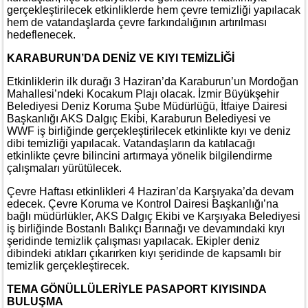
gerçekleştirilecek etkinliklerde hem çevre temizliği yapılacak
hem de vatandaşlarda çevre farkındalığının artırılması
hedeflenecek.
KARABURUN’DA DENİZ VE KIYI TEMİZLİĞİ
Etkinliklerin ilk durağı 3 Haziran’da Karaburun’un Mordoğan
Mahallesi’ndeki Kocakum Plajı olacak. İzmir Büyükşehir
Belediyesi Deniz Koruma Şube Müdürlüğü, İtfaiye Dairesi
Başkanlığı AKS Dalgıç Ekibi, Karaburun Belediyesi ve
WWF iş birliğinde gerçekleştirilecek etkinlikte kıyı ve deniz
dibi temizliği yapılacak. Vatandaşların da katılacağı
etkinlikte çevre bilincini artırmaya yönelik bilgilendirme
çalışmaları yürütülecek.
Çevre Haftası etkinlikleri 4 Haziran’da Karşıyaka’da devam
edecek. Çevre Koruma ve Kontrol Dairesi Başkanlığı’na
bağlı müdürlükler, AKS Dalgıç Ekibi ve Karşıyaka Belediyesi
iş birliğinde Bostanlı Balıkçı Barınağı ve devamındaki kıyı
şeridinde temizlik çalışması yapılacak. Ekipler deniz
dibindeki atıkları çıkarırken kıyı şeridinde de kapsamlı bir
temizlik gerçekleştirecek.
TEMA GÖNÜLLÜLERİYLE PASAPORT KIYISINDA
BULUŞMA