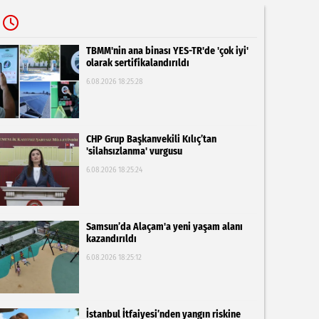
TBMM'nin ana binası YES-TR'de 'çok iyi'
olarak sertifikalandırıldı
6.08.2026 18:25:28
CHP Grup Başkanvekili Kılıç’tan
'silahsızlanma' vurgusu
6.08.2026 18:25:24
Samsun’da Alaçam'a yeni yaşam alanı
kazandırıldı
6.08.2026 18:25:12
İstanbul İtfaiyesi’nden yangın riskine