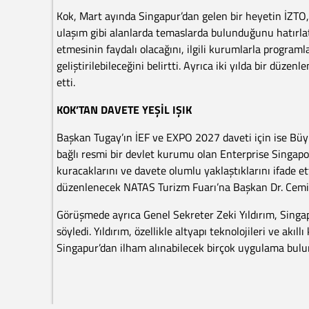
Kok, Mart ayında Singapur’dan gelen bir heyetin İZTO, 
ulaşım gibi alanlarda temaslarda bulunduğunu hatırlatt
etmesinin faydalı olacağını, ilgili kurumlarla programl
geliştirilebileceğini belirtti. Ayrıca iki yılda bir düz
etti.
KOK’TAN DAVETE YEŞİL IŞIK
Başkan Tugay’ın İEF ve EXPO 2027 daveti için ise Büyü
bağlı resmi bir devlet kurumu olan Enterprise Singapor
kuracaklarını ve davete olumlu yaklaştıklarını ifade e
düzenlenecek NATAS Turizm Fuarı’na Başkan Dr. Cemil 
Görüşmede ayrıca Genel Sekreter Zeki Yıldırım, Singapu
söyledi. Yıldırım, özellikle altyapı teknolojileri ve a
Singapur’dan ilham alınabilecek birçok uygulama bul