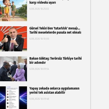
karşı videolu uyarı
6.08.2026 18:25:03
Gürsel Tekin’den 'tutarlılık' mesajı...
Tarihi meselelerde pusula net olmalı
6.08.2026 18:10:00
Bakan Göktaş: Terörsüz Türkiye tarihi
bir adımdır
6.08.2026 18:09:54
Yapay zekada onlarca uygulamanın
yerini tek asistan alabilir
6.08.2026 18:09:48