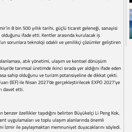
r’in 8 bin 500 yıllık tarihi, güçlü ticaret geleneği, sanayisi
 olduğunu ifade etti. Kentler arasında kurulacak iş
n sorunlara teknoloji odaklı ve yenilikçi çözümler geliştiren
r planlaması, atık yönetimi, ulaşım ve kentsel dönüşüm
kiye’de tarımsal üretimde ikinci sırada yer aldığını ifade eden
rasa sahip olduğunu ve turizm potansiyeline de dikkat çekti.
uarı (İEF) ile Nisan 2027’de gerçekleştirilecek EXPO 2027’ye
ı davet etti.
n benzer özellikler taşıdığını belirten Büyükelçi Li Peng Kok,
ı kent uygulamaları ve toplu ulaşım alanlarında önemli
ni İzmir ile paylaşmaktan memnuniyet duyacaklarını söyledi.