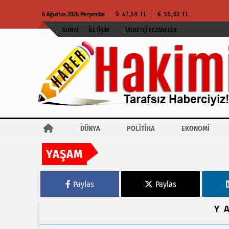
6 Ağustos 2026 Perşembe
47,59 TL
55,02 TL
KÜNYE
İLETIŞIM
NÖBETÇI ECZANELER
DÜNYA
POLİTİKA
EKONOMİ
YAŞAM
Haberler
İzmir'de Başkan Tugay’dan Singapur’a İEF ve EXPO 2027 daveti
Paylas
Paylas
Y