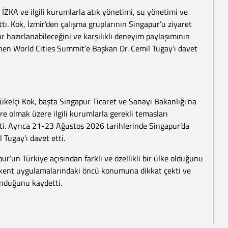
İZKA ve ilgili kurumlarla atık yönetimi, su yönetimi ve
ı. Kok, İzmir’den çalışma gruplarının Singapur’u ziyaret
ar hazırlanabileceğini ve karşılıklı deneyim paylaşımının
enlenen World Cities Summit’e Başkan Dr. Cemil Tugay’ı davet
kelçi Kok, başta Singapur Ticaret ve Sanayi Bakanlığı'na
e olmak üzere ilgili kurumlarla gerekli temasları
tti. Ayrıca 21-23 Ağustos 2026 tarihlerinde Singapur’da
Tugay’ı davet etti.
r’un Türkiye açısından farklı ve özellikli bir ülke olduğunu
kıllı kent uygulamalarındaki öncü konumuna dikkat çekti ve
unduğunu kaydetti.