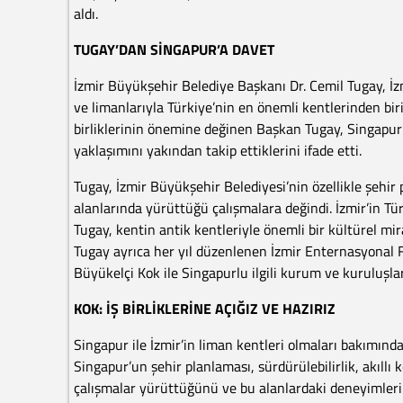
aldı.
TUGAY’DAN SİNGAPUR’A DAVET
İzmir Büyükşehir Belediye Başkanı Dr. Cemil Tugay, İzmi
ve limanlarıyla Türkiye’nin en önemli kentlerinden biri
birliklerinin önemine değinen Başkan Tugay, Singapur’u
yaklaşımını yakından takip ettiklerini ifade etti.
Tugay, İzmir Büyükşehir Belediyesi’nin özellikle şehi
alanlarında yürüttüğü çalışmalara değindi. İzmir’in Tür
Tugay, kentin antik kentleriyle önemli bir kültürel mi
Tugay ayrıca her yıl düzenlenen İzmir Enternasyonal F
Büyükelçi Kok ile Singapurlu ilgili kurum ve kuruluşlar
KOK: İŞ BİRLİKLERİNE AÇIĞIZ VE HAZIRIZ
Singapur ile İzmir’in liman kentleri olmaları bakımında
Singapur’un şehir planlaması, sürdürülebilirlik, akıll
çalışmalar yürüttüğünü ve bu alanlardaki deneyimleri