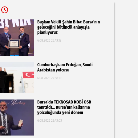
Başkan Vekili Şahin Biba: Bursa'nın
geleceğini bütüncül anlayışla
planlıyoruz
6.08.2026 23:43:12
Cumhurbaşkanı Erdoğan, Suudi
Arabistan yolcusu
6.08.2026 22:58:06
Bursa’da TEKNOSAB KOBİ OSB
tanıtıldı... Bursa’nın kalkınma
yolculuğunda yeni dönem
6.08.2026 22:43:03