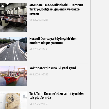
MGK'dan 8 maddelik bildiri... Terörsüz
Türkiye, bölgesel güvenlik ve Gazze
mesajı
6.08.2026 21:12:51
Kocaeli Darıca’ya Büyükşehir'den
modern ulaşım yatırımı
6.08.2026 21:12:43
Yakıt barcı filosuna iki yeni gemi
6.08.2026 19:57:33
Türk Tarih Kurumu’ndan tarihi içerikler
tek platformda
6.08.2026 19:11:46