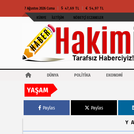
7 Ağustos 2026 Cuma
47,69 TL
54,97 TL
KÜNYE
İLETIŞIM
NÖBETÇI ECZANELER
DÜNYA
POLİTİKA
EKONOMİ
YAŞAM
Haberler
İzmir Buca için Bornova Belediyesi seferber oldu
Paylas
Paylas
Y