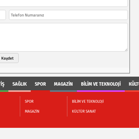
Kaydet
İŞ
SAĞLIK
SPOR
MAGAZİN
BİLİM VE TEKNOLOJİ
KÜLT
SPOR
BİLİM VE TEKNOLOJİ
MAGAZİN
KÜLTÜR SANAT