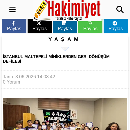
Paylas
Paylas
Paylas
Paylas
Paylas
YAŞAM
İSTANBUL MALTEPELI MINIKLERDEN GERI DÖNÜŞÜM
DEFILESI
Tarih: 3.06.2026 14:08:42
0 Yorum