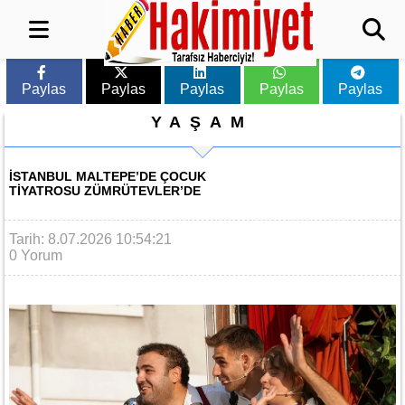
Paylas
Paylas
Paylas
Paylas
Paylas
YAŞAM
İSTANBUL MALTEPE’DE ÇOCUK
TIYATROSU ZÜMRÜTEVLER’DE
Tarih: 8.07.2026 10:54:21
0 Yorum