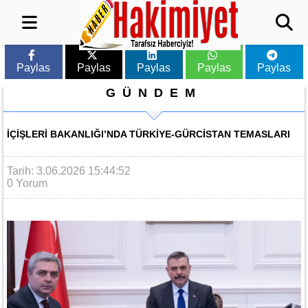
Paylas
Paylas
Paylas
Paylas
Paylas
GÜNDEM
İÇIŞLERI BAKANLIĞI’NDA TÜRKIYE-GÜRCISTAN TEMASLARI
Tarih: 3.06.2026 15:44:52
0 Yorum