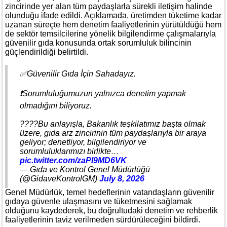
zincirinde yer alan tüm paydaşlarla sürekli iletişim halinde
olunduğu ifade edildi. Açıklamada, üretimden tüketime kadar
uzanan süreçte hem denetim faaliyetlerinin yürütüldüğü hem
de sektör temsilcilerine yönelik bilgilendirme çalışmalarıyla
güvenilir gıda konusunda ortak sorumluluk bilincinin
güçlendirildiği belirtildi.
✅Güvenilir Gıda İçin Sahadayız.
❗Sorumluluğumuzun yalnızca denetim yapmak
olmadığını biliyoruz.
????Bu anlayışla, Bakanlık teşkilatımız başta olmak
üzere, gıda arz zincirinin tüm paydaşlarıyla bir araya
geliyor; denetliyor, bilgilendiriyor ve
sorumluluklarımızı birlikte…
pic.twitter.com/zaPI9MD6VK
— Gıda ve Kontrol Genel Müdürlüğü
(@GidaveKontrolGM)
July 8, 2026
Genel Müdürlük, temel hedeflerinin vatandaşların güvenilir
gıdaya güvenle ulaşmasını ve tüketmesini sağlamak
olduğunu kaydederek, bu doğrultudaki denetim ve rehberlik
faaliyetlerinin taviz verilmeden sürdürüleceğini bildirdi.