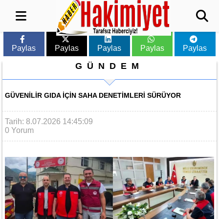
Paylas
Paylas
Paylas
Paylas
Paylas
GÜNDEM
GÜVENILIR GIDA IÇIN SAHA DENETIMLERI SÜRÜYOR
Tarih: 8.07.2026 14:45:09
0 Yorum