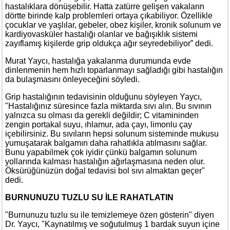
hastalıklara dönüşebilir. Hatta zatürre gelişen vakaların
dörtte birinde kalp problemleri ortaya çıkabiliyor. Özellikle
çocuklar ve yaşlılar, gebeler, obez kişiler, kronik solunum ve
kardiyovasküler hastalığı olanlar ve bağışıklık sistemi
zayıflamış kişilerde grip oldukça ağır seyredebiliyor” dedi.
Murat Yaycı, hastalığa yakalanma durumunda evde
dinlenmenin hem hızlı toparlanmayı sağladığı gibi hastalığın
da bulaşmasını önleyeceğini söyledi.
Grip hastalığının tedavisinin olduğunu söyleyen Yaycı,
"Hastalığınız süresince fazla miktarda sıvı alın. Bu sıvının
yalnızca su olması da gerekli değildir; C vitamininden
zengin portakal suyu, ıhlamur, ada çayı, limonlu çay
içebilirsiniz. Bu sıvıların hepsi solunum sisteminde mukusu
yumuşatarak balgamın daha rahatlıkla atılmasını sağlar.
Bunu yapabilmek çok iyidir çünkü balgamın solunum
yollarında kalması hastalığın ağırlaşmasına neden olur.
Öksürüğünüzün doğal tedavisi bol sıvı almaktan geçer"
dedi.
BURNUNUZU TUZLU SU İLE RAHATLATIN
"Burnunuzu tuzlu su ile temizlemeye özen gösterin" diyen
Dr. Yaycı, "Kaynatılmış ve soğutulmuş 1 bardak suyun içine