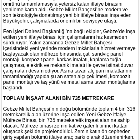
ömrünü tamamlamasıyla yetersiz kalan itfaiye binasını
yenileme kararı aldı. Gebze Millet Bahçesi’ne modern ve
son teknolojiyle donatılmış yeni bir itfaiye binası inşa eden
Büyükşehir, çalışmalarda önemli bir seviyeye ulaştı.
Fen İşleri Dairesi Başkanlığı’na bağlı ekipler, Gebze’de inşa
edilen yeni itfaiye binası için çalışmalarını hız kesmeden
sürdürüyor. Yakın zamanda Gebze Millet Bahçesi
içerisindeki yeni yerinde modern imkânlarla hizmet vermeye
başlayacak olan müfreze binasında çatı sandviç panel
montajı, kompozit panel karkas imalatı, kaplama tuğla
çalışması, elektrik ve mekanik imalatı ile çevre istinat duvar
çalışmaları devam ediyor. Asma tavan alçıpan imalatlarının
tamamlandığı yapıda şu an saten alçı çekilmesi, kompozit
panel montajı ve taş yünü ve metal asma tavan montajlarına
başlandı.
TOPLAM İNŞAAT ALANI BİN 735 METREKARE
Gebze Millet Bahçesi’nin doğu bölümünde toplam 4 bin 316
metrekarelik alan üzerine inşa edilen Yeni Gebze İtfaiye
Müfreze Binası, bin 735 metrekarelik inşaat alanına sahip
olacak. Müfreze binası zemin kat ve galerili birinci kattan
oluşacak şekilde projelendirildi. Zemin katın ön cepheden
giriş yapılan bölümü itfaiye araç parkı olarak düzenlenirken,