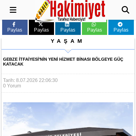
Paylas
Paylas
Paylas
Paylas
Paylas
YAŞAM
GEBZE İTFAIYESI'NIN YENI HIZMET BINASI BÖLGEYE GÜÇ
KATACAK
Tarih: 8.07.2026 22:06:30
0 Yorum