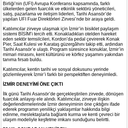
Birliği’nin (UFI) Avrupa Konferansı kapsamında, farklı
ülkelerden gelen fuarcılık ve etkinlik sektörü yöneticileri,
satış, pazarlama ve iletişim liderleri, Tarihi Asansör’de
yapılan UFI Fuar Direktörleri Zirvesi’nde bir araya geldi.
Katılımcılar zirveye ulaşmak için İzmir’in bisiklet paylaşım
sistemi BİSİM’i tercih etti. Konakladıkları otelden hareket
eden sektör temsilcileri, Kordon’da pedal çevirerek Konak
Pier, Saat Kulesi ve Karataş güzergâhını takip etti, ardından
Tarihi Asansör’e ulaştı. Program süresince konuklar, İzmir’in
mimari mirasını, kent kültürünü ve körfez yaşamını yakından
tanıma fırsatı buldu.
Katılımcılar, kentin tarihi ve sosyal dokusunu yerinde
gözlemleyerek İzmir’i farklı bir perspektiften deneyimledi.
İZMİR DENEYİMİ ÖNE ÇIKTI
İlk günü Tarihi Asansör’de gerçekleştirilen zirvede, dönüşen
fuarcılık anlayışı ele alındı. Katılımcılar, zirveye ilişkin
değerlendirmelerinde İzmir deneyiminin öne çıktığını ifade
ederek programın yenilikçi yaklaşımlar hakkında bilgi
edinme, meslektaşlarla bağlantı kurma ve kenti çevreci bir
ulaşım modeliyle keşfetme imkanı sunduğunu belirtti.