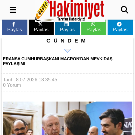
Paylas
Paylas
Paylas
Paylas
Paylas
GÜNDEM
FRANSA CUMHURBAŞKANI MACRON'DAN MEVKIDAŞ
PAYLAŞIMI
Tarih: 8.07.2026 18:35:45
0 Yorum