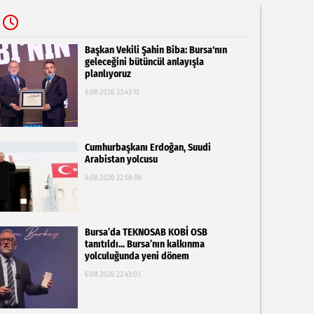
Başkan Vekili Şahin Biba: Bursa'nın
geleceğini bütüncül anlayışla
planlıyoruz
6.08.2026 23:43:12
Cumhurbaşkanı Erdoğan, Suudi
Arabistan yolcusu
6.08.2026 22:58:06
Bursa’da TEKNOSAB KOBİ OSB
tanıtıldı... Bursa’nın kalkınma
yolculuğunda yeni dönem
6.08.2026 22:43:03