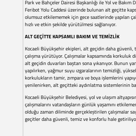
Park ve Bahçeler Dairesi Başkanlığı ile Yol ve Bakım D
Feribot Yolu Caddesi üzerinde bulunan alt geçitte kapsa
olumsuz etkilememek için gece saatlerinde yapılan çal
hızlı ve etkin şekilde yürütülmesi sağlanıyor.
ALT GEÇİTTE KAPSAMLI BAKIM VE TEMİZLİK
Kocaeli Büyükşehir ekipleri, alt geçidin daha güvenli,
çalışma yürütüyor. Çalışmalar kapsamında korkuluk di
alt geçidin duvarları baştan sona yıkanıyor. Bunun yan
yapılırken, yağmur suyu ızgaralarının temizliği, yüksel
korkulukların tamir, zımpara ve boya işlemlerini yapıyor
yenilenirken, alt geçitteki aydınlatma sistemlerinin bak
Kocaeli Büyükşehir Belediyesi, yol ve ulaşım altyapısı
çalışmalarını vatandaşların günlük yaşamını etkilemem
olduğu zaman diliminde gerçekleştirilen çalışmalar 
geçitler daha güvenli, temiz ve konforlu hale getiriliyo