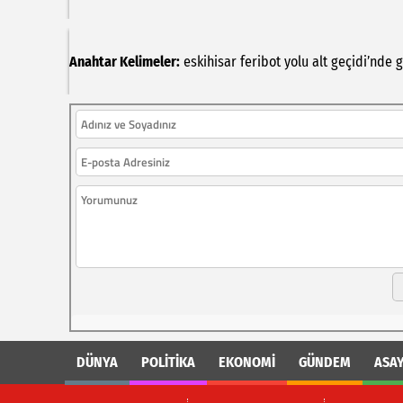
Anahtar Kelimeler:
eskihisar
feribot
yolu
alt
geçidi’nde
g
DÜNYA
POLİTİKA
EKONOMİ
GÜNDEM
ASAY