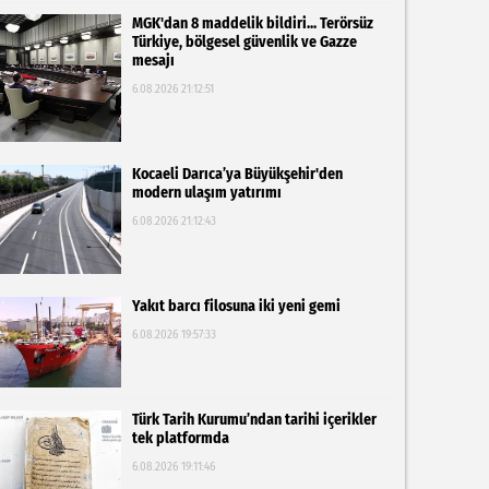
MGK'dan 8 maddelik bildiri... Terörsüz
Türkiye, bölgesel güvenlik ve Gazze
mesajı
6.08.2026 21:12:51
Kocaeli Darıca’ya Büyükşehir'den
modern ulaşım yatırımı
6.08.2026 21:12:43
Yakıt barcı filosuna iki yeni gemi
6.08.2026 19:57:33
Türk Tarih Kurumu’ndan tarihi içerikler
tek platformda
6.08.2026 19:11:46