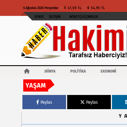
6 Ağustos 2026 Perşembe
47,59 TL
54,95 TL
KÜNYE
İLETIŞIM
NÖBETÇI ECZANELER
DÜNYA
POLİTİKA
EKONOMİ
YAŞAM
Haberler
Eskihisar Feribot Yolu Alt Geçidi’nde gece mesaisi
Paylas
Paylas
Y