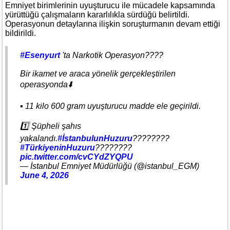
Emniyet birimlerinin uyuşturucu ile mücadele kapsamında
yürüttüğü çalışmaların kararlılıkla sürdüğü belirtildi.
Operasyonun detaylarına ilişkin soruşturmanın devam ettiği
bildirildi.
#Esenyurt
'ta Narkotik Operasyon????
Bir ikamet ve araca yönelik gerçekleştirilen
operasyonda⬇️
▪️ 11 kilo 600 gram uyuşturucu madde ele geçirildi.
1️⃣ Şüpheli şahıs
yakalandı.
#İstanbulunHuzuru
????????
#TürkiyeninHuzuru
????????
pic.twitter.com/cvCYdZYQPU
— İstanbul Emniyet Müdürlüğü (@istanbul_EGM)
June 4, 2026