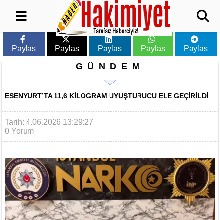
Paylas
Paylas
Paylas
Paylas
Paylas
GÜNDEM
ESENYURT’TA 11,6 KILOGRAM UYUŞTURUCU ELE GEÇIRILDI
Tarih: 4.06.2026 13:29:27
0 Yorum