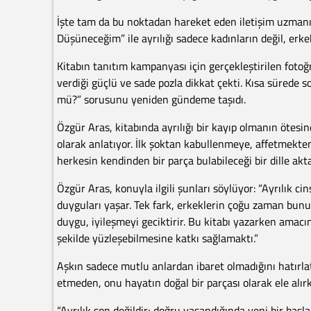
İşte tam da bu noktadan hareket eden iletişim uzmanı
Düşüneceğim” ile ayrılığı sadece kadınların değil, erkek
Kitabın tanıtım kampanyası için gerçekleştirilen foto
verdiği güçlü ve sade pozla dikkat çekti. Kısa sürede s
mü?” sorusunu yeniden gündeme taşıdı.
Özgür Aras, kitabında ayrılığı bir kayıp olmanın ötesi
olarak anlatıyor. İlk şoktan kabullenmeye, affetmekt
herkesin kendinden bir parça bulabileceği bir dille akta
Özgür Aras, konuyla ilgili şunları söylüyor: “Ayrılık ci
duyguları yaşar. Tek fark, erkeklerin çoğu zaman bun
duygu, iyileşmeyi geciktirir. Bu kitabı yazarken amac
şekilde yüzleşebilmesine katkı sağlamaktı.”
Aşkın sadece mutlu anlardan ibaret olmadığını hatırl
etmeden, onu hayatın doğal bir parçası olarak ele alır
“Ayrılık son değildir; doğru yaşandığında yeni bir başlan