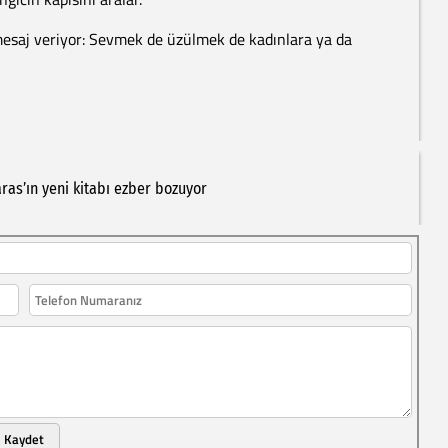
r mesaj veriyor: Sevmek de üzülmek de kadınlara ya da
aras’ın
yeni
kitabı
ezber
bozuyor
Kaydet