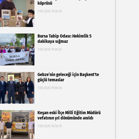
köprüsü
7.08.2026 19:28:36
Bursa Tabip Odası: Hekimlik 5
dakikaya sığmaz
7.08.2026 19:28:32
Gebze’nin geleceği için Başkent'te
güçlü temaslar
7.08.2026 19:28:26
Keşan eski İlçe Millî Eğitim Müdürü
vefatının yıl dönümünde anıldı
7.08.2026 18:58:15