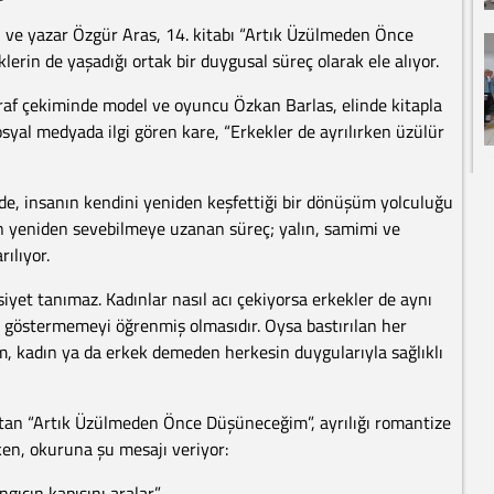
 ve yazar Özgür Aras, 14. kitabı “Artık Üzülmeden Önce
lerin de yaşadığı ortak bir duygusal süreç olarak ele alıyor.
ğraf çekiminde model ve oyuncu Özkan Barlas, elinde kitapla
osyal medyada ilgi gören kare, “Erkekler de ayrılırken üzülür
nde, insanın kendini yeniden keşfettiği bir dönüşüm yolculuğu
en yeniden sevebilmeye uzanan süreç; yalın, samimi ve
rılıyor.
nsiyet tanımaz. Kadınlar nasıl acı çekiyorsa erkekler de aynı
u göstermemeyi öğrenmiş olmasıdır. Oysa bastırılan her
ım, kadın ya da erkek demeden herkesin duygularıyla sağlıklı
atan “Artık Üzülmeden Önce Düşüneceğim”, ayrılığı romantize
ken, okuruna şu mesajı veriyor:
gıcın kapısını aralar.”