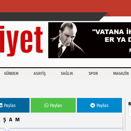
GÜNDEM
ASAYİŞ
SAĞLIK
SPOR
MAGAZİN
bozuyor
B
Paylas
Paylas
Paylas
AŞAM