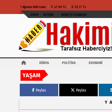
7 Ağustos 2026 Cuma
47,69 TL
55,17 TL
KÜNYE
İLETIŞIM
NÖBETÇI ECZANELER
DÜNYA
POLİTİKA
EKONOMİ
YAŞAM
Haberler
Erkekler de ayrılırken üzülür… Özgür Aras’ın yeni kitabı ezber 
Paylas
Paylas
Y