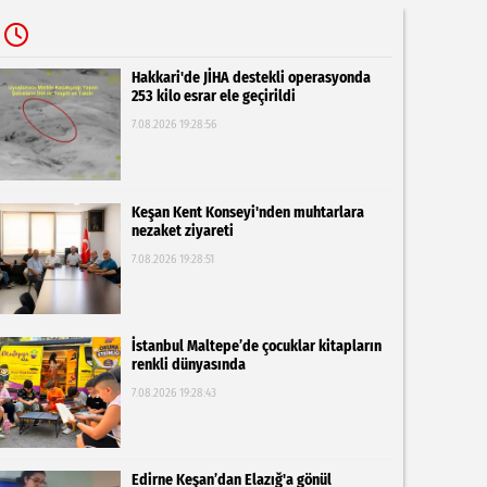
Hakkari'de JİHA destekli operasyonda
253 kilo esrar ele geçirildi
7.08.2026 19:28:56
Keşan Kent Konseyi'nden muhtarlara
nezaket ziyareti
7.08.2026 19:28:51
İstanbul Maltepe’de çocuklar kitapların
renkli dünyasında
7.08.2026 19:28:43
Edirne Keşan’dan Elazığ'a gönül