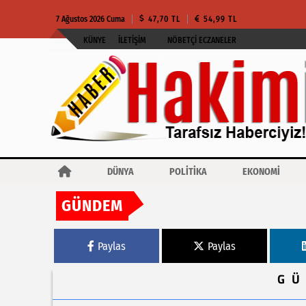
7 Ağustos 2026 Cuma
47,70 TL
54,99 TL
KÜNYE
İLETIŞIM
NÖBETÇI ECZANELER
DÜNYA
POLİTİKA
EKONOMİ
GÜNDEM
Haberler
Dünyanın ilk uluslararası hastası yeni onaylanan katı tümör CAR
Paylas
Paylas
G