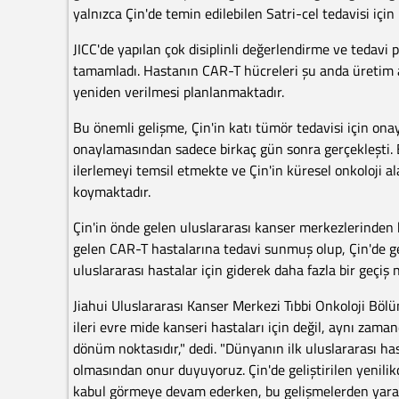
yalnızca Çin'de temin edilebilen Satri-cel tedavisi içi
JICC'de yapılan çok disiplinli değerlendirme ve tedavi 
tamamladı. Hastanın CAR-T hücreleri şu anda üretim 
yeniden verilmesi planlanmaktadır.
Bu önemli gelişme, Çin'in katı tümör tedavisi için ona
onaylamasından sadece birkaç gün sonra gerçekleşti. 
ilerlemeyi temsil etmekte ve Çin'in küresel onkoloji al
koymaktadır.
Çin'in önde gelen uluslararası kanser merkezlerinden b
gelen CAR-T hastalarına tedavi sunmuş olup, Çin'de gel
uluslararası hastalar için giderek daha fazla bir geçiş 
Jiahui Uluslararası Kanser Merkezi Tıbbi Onkoloji Bölü
ileri evre mide kanseri hastaları için değil, aynı zaman
dönüm noktasıdır," dedi. "Dünyanın ilk uluslararası hast
olmasından onur duyuyoruz. Çin'de geliştirilen yenilik
kabul görmeye devam ederken, bu gelişmelerden yarar