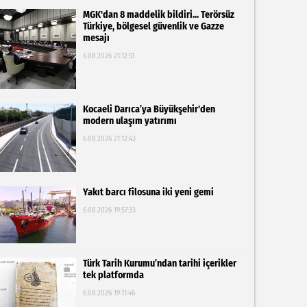
MGK'dan 8 maddelik bildiri... Terörsüz
Türkiye, bölgesel güvenlik ve Gazze
mesajı
6.08.2026 21:12:51
Kocaeli Darıca’ya Büyükşehir'den
modern ulaşım yatırımı
6.08.2026 21:12:43
Yakıt barcı filosuna iki yeni gemi
6.08.2026 19:57:33
Türk Tarih Kurumu’ndan tarihi içerikler
tek platformda
6.08.2026 19:11:46