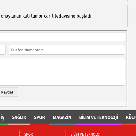
onaylanan
katı
tümör
car-t
tedavisine
başladı
Kaydet
İŞ
SAĞLIK
SPOR
MAGAZİN
BİLİM VE TEKNOLOJİ
KÜLT
SPOR
BİLİM VE TEKNOLOJİ