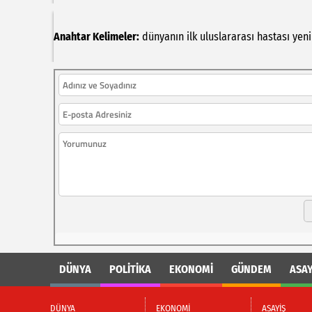
Anahtar Kelimeler:
dünyanın
ilk
uluslararası
hastası
yeni
DÜNYA
POLİTİKA
EKONOMİ
GÜNDEM
ASAY
DÜNYA
EKONOMİ
ASAYİŞ