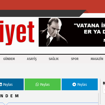
GÜNDEM
ASAYİŞ
SAĞLIK
SPOR
MAGAZİN
-T tedavisine başladı
B
Paylas
Paylas
Paylas
ÜNDEM