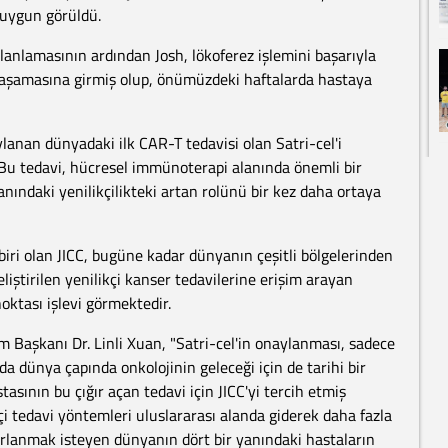
n uygun görüldü.
planlamasının ardından Josh, lökoferez işlemini başarıyla
aşamasına girmiş olup, önümüzdeki haftalarda hastaya
ylanan dünyadaki ilk CAR-T tedavisi olan Satri-cel'i
Bu tedavi, hücresel immünoterapi alanında önemli bir
anındaki yenilikçilikteki artan rolünü bir kez daha ortaya
iri olan JICC, bugüne kadar dünyanın çeşitli bölgelerinden
iştirilen yenilikçi kanser tedavilerine erişim arayan
noktası işlevi görmektedir.
m Başkanı Dr. Linli Xuan, "Satri-cel'in onaylanması, sadece
da dünya çapında onkolojinin geleceği için de tarihi bir
asının bu çığır açan tedavi için JICC'yi tercih etmiş
çi tedavi yöntemleri uluslararası alanda giderek daha fazla
lanmak isteyen dünyanın dört bir yanındaki hastaların