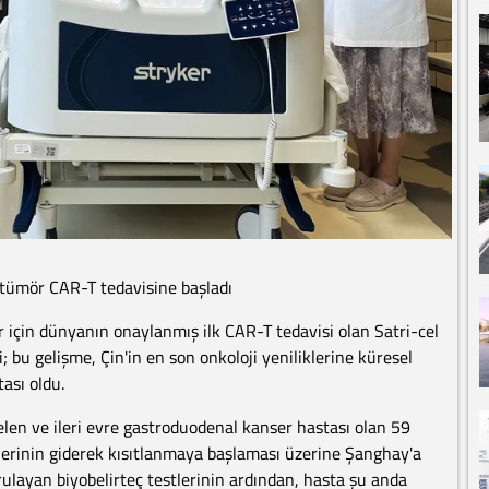
 tümör CAR-T tedavisine başladı
er için dünyanın onaylanmış ilk CAR-T tedavisi olan Satri-cel
i; bu gelişme, Çin'in en son onkoloji yeniliklerine küresel
ası oldu.
len ve ileri evre gastroduodenal kanser hastası olan 59
lerinin giderek kısıtlanmaya başlaması üzerine Şanghay'a
oğrulayan biyobelirteç testlerinin ardından, hasta şu anda