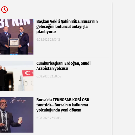
Başkan Vekili Şahin Biba: Bursa'nın
geleceğini bütüncül anlayışla
planlıyoruz
6.08.2026 23:43:12
Cumhurbaşkanı Erdoğan, Suudi
Arabistan yolcusu
6.08.2026 22:58:06
Bursa’da TEKNOSAB KOBİ OSB
tanıtıldı... Bursa’nın kalkınma
yolculuğunda yeni dönem
6.08.2026 22:43:03