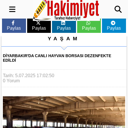
Paylas
Paylas
Paylas
Paylas
Paylas
YAŞAM
DIYARBAKIR'DA CANLI HAYVAN BORSASI DEZENFEKTE
EDILDI
Tarih: 5.07.2025 17:02:50
0 Yorum